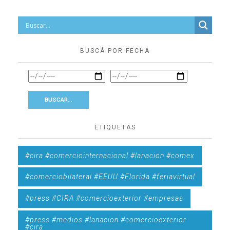
BUSCÁ POR FECHA
ETIQUETAS
#cira #comerciointernacional #lanacion #comex
#comerciobilateral #EEUU #Florida #feriavirtual
#press #CIRA #comercioexterior #empresas
#press #medios #lanacion #comercioexterior
#cira