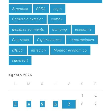
Argentina
BCRA
cepo
Comercio exterior
comex
desabastecimiento
dumping
economía
Empresas
Exportaciones
importaciones
INDEC
inflación
Monitor económico
superávit
agosto 2026
L
M
X
J
V
S
D
1
2
3
4
5
6
7
8
9