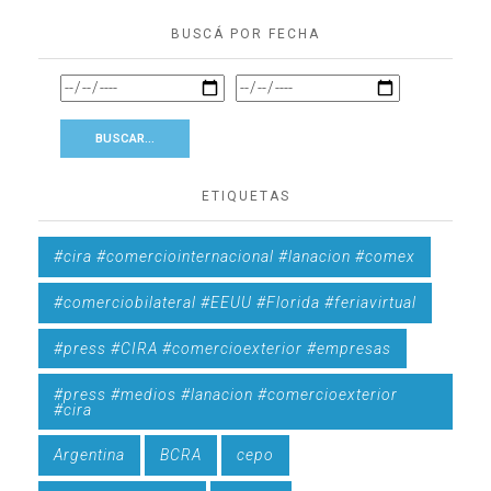
BUSCÁ POR FECHA
ETIQUETAS
#cira #comerciointernacional #lanacion #comex
#comerciobilateral #EEUU #Florida #feriavirtual
#press #CIRA #comercioexterior #empresas
#press #medios #lanacion #comercioexterior
#cira
Argentina
BCRA
cepo