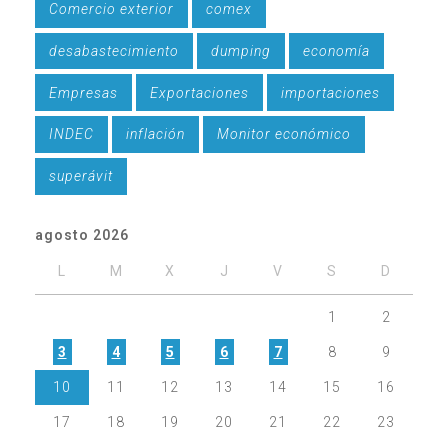
Comercio exterior
comex
desabastecimiento
dumping
economía
Empresas
Exportaciones
importaciones
INDEC
inflación
Monitor económico
superávit
agosto 2026
L
M
X
J
V
S
D
1
2
3
4
5
6
7
8
9
10
11
12
13
14
15
16
17
18
19
20
21
22
23