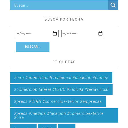
BUSCÁ POR FECHA
ETIQUETAS
#cira #comerciointernacional #lanacion #comex
#comerciobilateral #EEUU #Florida #feriavirtual
#press #CIRA #comercioexterior #empresas
#press #medios #lanacion #comercioexterior
#cira