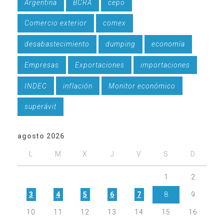
Argentina
BCRA
cepo
Comercio exterior
comex
desabastecimiento
dumping
economía
Empresas
Exportaciones
importaciones
INDEC
inflación
Monitor económico
superávit
agosto 2026
L
M
X
J
V
S
D
1
2
3
4
5
6
7
8
9
10
11
12
13
14
15
16