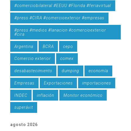
#comerciobilateral #EEUU #Florida #feriavirtual
#press #CIRA #comercioexterior #empresas
#press #medios #lanacion #comercioexterior
#cira
Argentina
BCRA
cepo
Comercio exterior
comex
desabastecimiento
dumping
economía
Empresas
Exportaciones
importaciones
INDEC
inflación
Monitor económico
superávit
agosto 2026