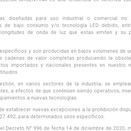
as diseñadas para uso industrial o comercial no r
s de bajo consumo y/o tecnología LED debido, entr
 longitudes de onda de luz que estas emiten y su p
 específicos y son producidas en bajos volúmenes de u
ía de cadenas de valor completas produciendo la obsol
tos importados y nacionales presentes en nuestro 
tituidos.
stión, en varios sectores de la industria, se empl
tes, a efectos de que continúen siendo operativos, mie
uipamientos a nuevas tecnologías.
 de establecer nuevas excepciones a la prohibición disp
° 27.492, para determinados usos específicos.
ó el Decreto N° 996 de fecha 14 de diciembre de 2020, 