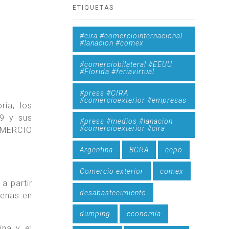
ETIQUETAS
#cira #comerciointernacional
#lanacion #comex
#comerciobilateral #EEUU
#Florida #feriavirtual
#press #CIRA
#comercioexterior #empresas
ia, los
9 y sus
#press #medios #lanacion
#comercioexterior #cira
OMERCIO
Argentina
BCRA
cepo
Comercio exterior
comex
a partir
desabastecimiento
genas en
dumping
economía
na y el