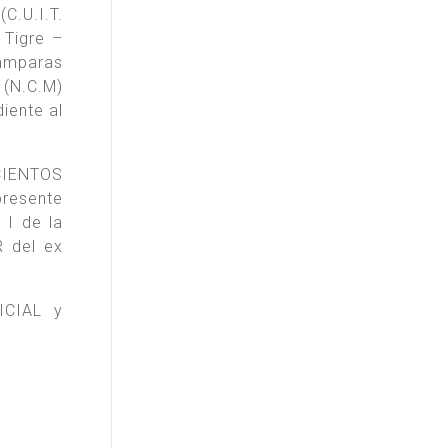
C.U.I.T.
 Tigre –
lámparas
(N.C.M)
iente al
SCIENTOS
presente
 I de la
 del ex
ICIAL y