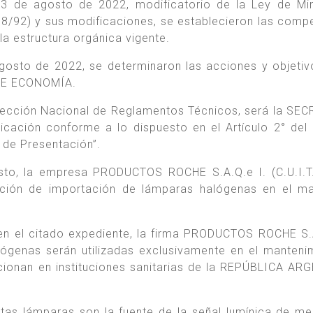
3 de agosto de 2022, modificatorio de la Ley de Min
8/92) y sus modificaciones, se establecieron las comp
 estructura orgánica vigente.
gosto de 2022, se determinaron las acciones y objetiv
DE ECONOMÍA.
 Dirección Nacional de Reglamentos Técnicos, será la SE
ación conforme a lo dispuesto en el Artículo 2° del
 de Presentación”.
isto, la empresa PRODUCTOS ROCHE S.A.Q.e I. (C.U.I.T
epción de importación de lámparas halógenas en el m
en el citado expediente, la firma PRODUCTOS ROCHE S.A
lógenas serán utilizadas exclusivamente en el manteni
cionan en instituciones sanitarias de la REPÚBLICA AR
stas lámparas son la fuente de la señal lumínica de me