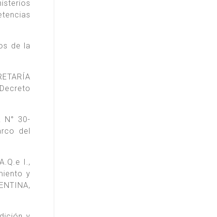
isterios
etencias
os de la
CRETARÍA
 Decreto
. N° 30-
arco del
.Q.e I.,
miento y
GENTINA,
dición y