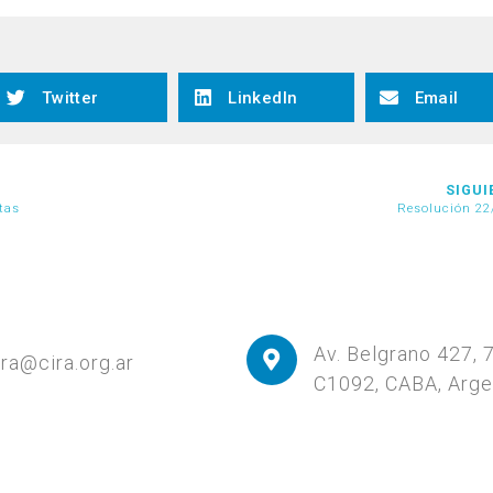
Twitter
LinkedIn
Email
SIGUI
tas
Resolución 22
Av. Belgrano 427, 
ira@cira.org.ar
C1092, CABA, Arge