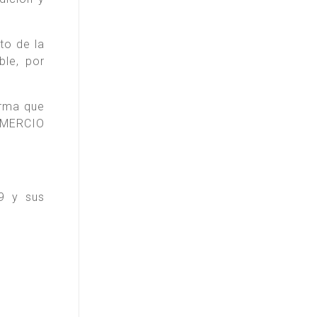
to de la
ble, por
irma que
COMERCIO
9 y sus