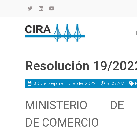
Cámara de Importadores de la República Argentina
La Cámara de Importadores de la República Argentina (CIRA) es una organización no gubernamental, privada y sin fines de lucro, con una trayectoria de 114 años al servicio del sector importador.
Resolución 19/202
30 de septiembre de 2022
8:03 AM
MINISTERIO DE
DE COMERCIO