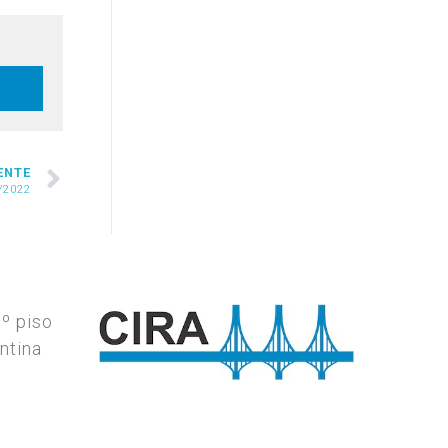
ENTE
/2022
7º piso
ntina