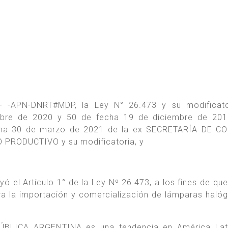
 -APN-DNRT#MDP, la Ley N° 26.473 y su modificator
mbre de 2020 y 50 de fecha 19 de diciembre de 201
fecha 30 de marzo de 2021 de la ex SECRETARÍA DE C
PRODUCTIVO y su modificatoria, y
ó el Artículo 1° de la Ley Nº 26.473, a los fines de que 
era la importación y comercialización de lámparas haló
PÚBLICA ARGENTINA es una tendencia en América Lati