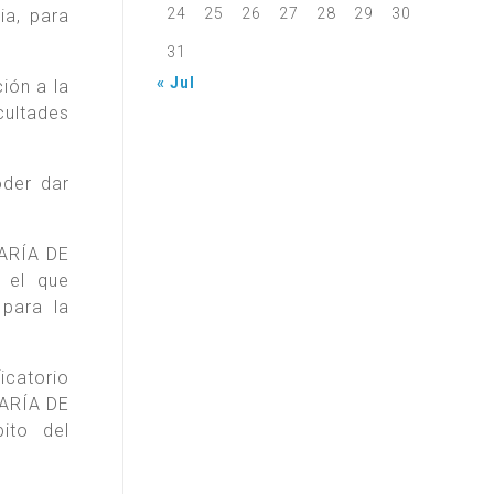
24
25
26
27
28
29
30
ia, para
31
« Jul
ión a la
ultades
oder dar
TARÍA DE
 el que
para la
icatorio
TARÍA DE
ito del