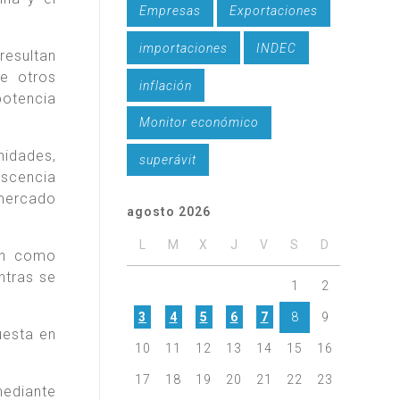
Empresas
Exportaciones
importaciones
INDEC
esultan
e otros
inflación
otencia
Monitor económico
nidades,
superávit
escencia
mercado
agosto 2026
L
M
X
J
V
S
D
ean como
ntras se
1
2
3
4
5
6
7
8
9
uesta en
10
11
12
13
14
15
16
17
18
19
20
21
22
23
mediante