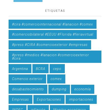
ETIQUETAS
#cira #comerciointernacional #lanacion #comex
#comerciobilateral #EEUU #Florida #feriavirtual
#press #CIRA #comercioexterior #empresas
#press #medios #lanacion #comercioexterior
#cira
Argentina
BCRA
cepo
Comercio exterior
comex
desabastecimiento
dumping
economía
Empresas
Exportaciones
importaciones
INDEC
inflación
Monitor económico