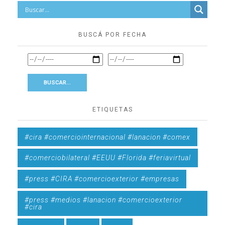
BUSCÁ POR FECHA
ETIQUETAS
#cira #comerciointernacional #lanacion #comex
#comerciobilateral #EEUU #Florida #feriavirtual
#press #CIRA #comercioexterior #empresas
#press #medios #lanacion #comercioexterior
#cira