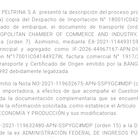
a PELTRINA S.A. presentó la descripción del proceso pr
cia) copia del Despacho de Importación N° 18001IC04
ficado de embarque, el documento de transporte (or
METROPOLITAN CHAMBER OF COMMERCE AND INDUSTRY
ada (orden 7). Asimismo, mediante EX-2021-11449315
rincipal y agregado como IF-2026-44967167-APN-D
ón N°17001IC04144927W, factura comercial N° 1917/2
ransporte y Certificado de Origen emitido por la BA
92 debidamente legalizada.
 remitió la Nota NO-2021-119632675-APN-SSPYGC#MDP (
rma importadora, a efectos de que acompañe el Cuestio
toda la documentación complementaria que se encuen
de la información solicitada, como establece el Artículo 
 ECONOMÍA Y PRODUCCIÓN y sus modificatorias.
NO-2021-119632480-APN-SSPYGC#MDP (orden 15) a la D
e de la ex ADMINISTRACIÓN FEDERAL DE INGRESOS PÚ