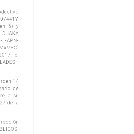
oductivo
207441Y,
den 6) y
, DHAKA
9- -APN-
IM#MEC)
017, el
NGLADESH
orden 14
nario de
tre a su
27 de la
irección
BLICOS,