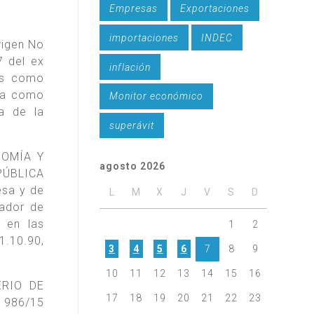
Empresas
Exportaciones
importaciones
INDEC
rigen No
7 del ex
inflación
os como
ada como
Monitor económico
a de la
superávit
NOMÍA Y
agosto 2026
EPÚBLICA
esa y de
L
M
X
J
V
S
D
cador de
 en las
1
2
.10.90,
3
4
5
6
7
8
9
10
11
12
13
14
15
16
ERIO DE
17
18
19
20
21
22
23
° 986/15