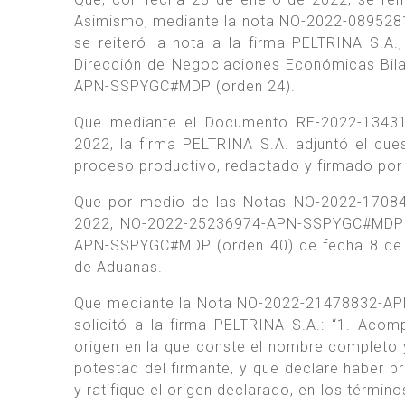
Asimismo, mediante la nota NO-2022-08952
se reiteró la nota a la firma PELTRINA S.A.,
Dirección de Negociaciones Económicas Bil
APN-SSPYGC#MDP (orden 24).
Que mediante el Documento RE-2022-1343
2022, la firma PELTRINA S.A. adjuntó el cues
proceso productivo, redactado y firmado po
Que por medio de las Notas NO-2022-1708
2022, NO-2022-25236974-APN-SSPYGC#MDP (
APN-SSPYGC#MDP (orden 40) de fecha 8 de abr
de Aduanas.
Que mediante la Nota NO-2022-21478832-AP
solicitó a la firma PELTRINA S.A.: “1. Aco
origen en la que conste el nombre completo 
potestad del firmante, y que declare haber b
y ratifique el origen declarado, en los término