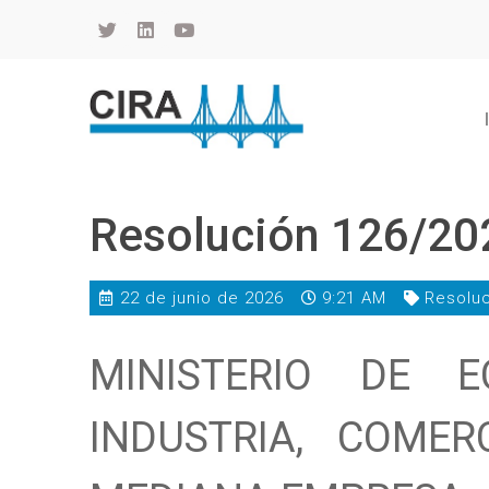
Cámara de Importadores de la República Argentina
La Cámara de Importadores de la República Argentina (CIRA) es una organización no gubernamental, privada y sin fines de lucro, con una trayectoria de 114 años al servicio del sector importador.
Resolución 126/20
22 de junio de 2026
9:21 AM
Resolu
MINISTERIO DE E
INDUSTRIA, COME