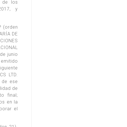
 de los
2017, y
P (orden
TARÍA DE
ACIONES
ACIONAL
de junio
emitido
guiente
ICS LTD.
l de ese
lidad de
o final;
os en la
borar el
den 21).