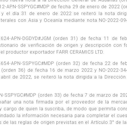
812-APN-SSPYGC#MDP de fecha 29 de enero de 2022 (o
 y el día 31 de enero de 2022 se reiteró la nota dirig
aterales con Asia y Oceanía mediante nota NO-2022-0
1624-APN-DGDYD#JGM (orden 31) de fecha 11 de feb
tionario de verificación de origen y descripción con f
r el productor exportador FARR CERAMICS LTD.
4654-APN-SSPYGC#MDP (orden 32) de fecha 22 de feb
orden 36) de fecha 16 de marzo 2022 y NO-2022-34
il de 2022, se reiteró la nota dirigida a la Dirección
N-SSPYGC#MDP (orden 33) de fecha 7 de marzo de 202
mpañar una nota firmada por el proveedor de la merca
y cargo de quien la suscriba, de modo que permita cons
rindado la información necesaria para completar el cues
s de las reglas de origen previstas en el Artículo 3° de l