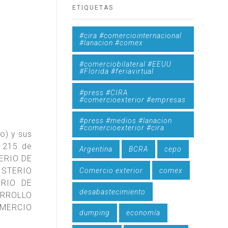
ETIQUETAS
#cira #comerciointernacional
#lanacion #comex
#comerciobilateral #EEUU
#Florida #feriavirtual
#press #CIRA
#comercioexterior #empresas
#press #medios #lanacion
#comercioexterior #cira
o) y sus
y 215 de
Argentina
BCRA
cepo
TERIO DE
NISTERIO
Comercio exterior
comex
ERIO DE
desabastecimiento
ARROLLO
OMERCIO
dumping
economía