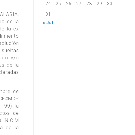
24
25
26
27
28
29
30
MALASIA,
31
o de la
« Jul
e la ex
imiento
solución
 sueltas
tico y/o
as de la
claradas
mbre de
YGCE#MDP
 99) la
ectos de
ia N.C.M
ia de la