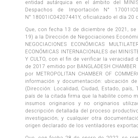
entidad autárquica en el ámbito del MIN
Despachos de Importación N° 17001IC0
N° 18001IC04207441Y, oficializado el día 20 
Que, con fecha 13 de diciembre de 2021, 
19) a la Dirección de Negociaciones Económ
NEGOCIACIONES ECONÓMICAS MULTILATER
ECONÓMICAS INTERNACIONALES del MINIST
Y CULTO, con el fin de verificar la veracidad
de 2017 emitido por BANGLADESH CHAMBER O
por METROPOLITAN CHAMBER OF COMMERCE 
información y documentación: ubicación de
(Dirección: Localidad, Ciudad, Estado, país, 
país de la citada firma que la habilite como 
insumos originarios y no originarios utili
descripción detallada del proceso productivo
investigación; y cualquier otra documentac
origen declarado de los ventiladores exporta
Que, con fecha 28 de enero de 2022, se rem