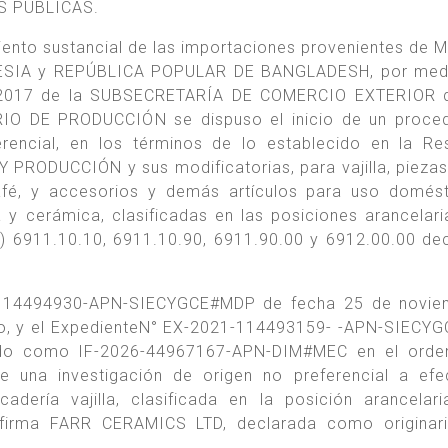
S PÚBLICAS.
miento sustancial de las importaciones provenientes de 
ESIA y REPÚBLICA POPULAR DE BANGLADESH, por medi
e 2017 de la SUBSECRETARÍA DE COMERCIO EXTERIOR d
O DE PRODUCCIÓN se dispuso el inicio de un proced
rencial, en los términos de lo establecido en la Re
PRODUCCIÓN y sus modificatorias, para vajilla, piezas
afé, y accesorios y demás artículos para uso domés
a y cerámica, clasificadas en las posiciones arancelari
6911.10.10, 6911.10.90, 6911.90.00 y 6912.00.00 de
-114494930-APN-SIECYGCE#MDP de fecha 25 de novie
isto, y el ExpedienteN° EX-2021-114493159- -APN-SIEC
gado como IF-2026-44967167-APN-DIM#MEC en el orden
de una investigación de origen no preferencial a ef
cadería vajilla, clasificada en la posición arancelar
a firma FARR CERAMICS LTD, declarada como originar