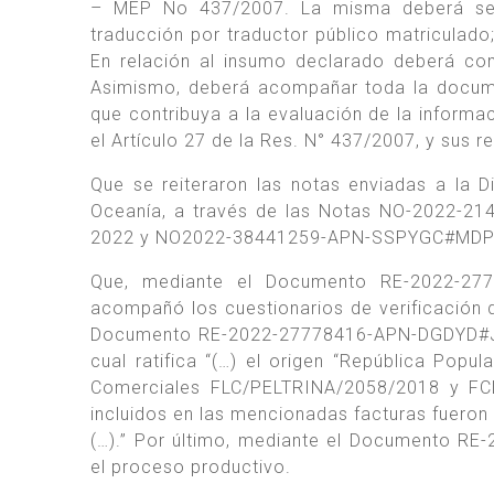
– MEP No 437/2007. La misma deberá se
traducción por traductor público matriculado
En relación al insumo declarado deberá co
Asimismo, deberá acompañar toda la docume
que contribuya a la evaluación de la informac
el Artículo 27 de la Res. N° 437/2007, y sus r
Que se reiteraron las notas enviadas a la 
Oceanía, a través de las Notas NO-2022-2
2022 y NO2022-38441259-APN-SSPYGC#MDP (or
Que, mediante el Documento RE-2022-27
acompañó los cuestionarios de verificación d
Documento RE-2022-27778416-APN-DGDYD#JGM 
cual ratifica “(…) el origen “República Popu
Comerciales FLC/PELTRINA/2058/2018 y FCL
incluidos en las mencionadas facturas fuero
(…).” Por último, mediante el Documento 
el proceso productivo.