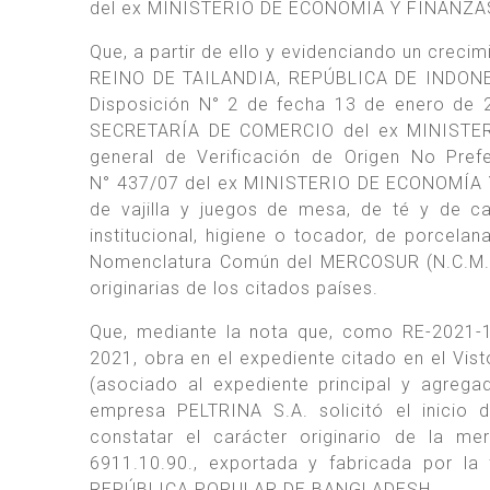
del ex MINISTERIO DE ECONOMÍA Y FINANZA
Que, a partir de ello y evidenciando un creci
REINO DE TAILANDIA, REPÚBLICA DE INDON
Disposición N° 2 de fecha 13 de enero d
SECRETARÍA DE COMERCIO del ex MINISTERI
general de Verificación de Origen No Prefe
N° 437/07 del ex MINISTERIO DE ECONOMÍA Y 
de vajilla y juegos de mesa, de té y de c
institucional, higiene o tocador, de porcelan
Nomenclatura Común del MERCOSUR (N.C.M.) 
originarias de los citados países.
Que, mediante la nota que, como RE-2021
2021, obra en el expediente citado en el V
(asociado al expediente principal y agre
empresa PELTRINA S.A. solicitó el inicio 
constatar el carácter originario de la mer
6911.10.90., exportada y fabricada por l
REPÚBLICA POPULAR DE BANGLADESH.