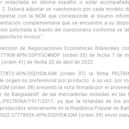
r redactada en idioma español o estar acompañad
; 2. Deberá adjuntar un cuestionario por cada modelo di
mpletar con la NCM que corresponde al insumo infor
ntación complementaria que se encuentre a su dispo
ión solicitada a través del cuestionario conforme se de
espectivos incisos.”
Dirección de Negociaciones Económicas Bilaterales co
1477908-APN-SSPYGC#MDP (orden 35) de fecha 7 de m
den 41) de fecha 20 de abril de 2022.
777872-APN-DGDYD#JGM (orden 37) la firma PELTRI
e origen no preferencial por producto. A su vez, por m
(orden 38) presentó la nota firmada por el proveed
lar de Bangladesh” de las mercaderías incluidas en las 
/PELTRINA/1917/2017, ya que la totalidad de los pr
n producidos enteramente en la República Popular de Ba
RE-2022-27778556-APN-DGDYD#JGM (orden 39) envió nu