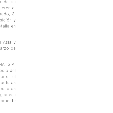
a de su
ferente.
mado; 3.
sición y
talla en
n Asia y
arzo de
NA S.A.
edio del
or en el
facturas
oductos
ngladesh
evamente