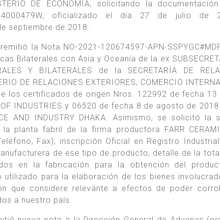
ISTERIO DE ECONOMÍA, solicitando la documentación
4000479W, oficializado el día 27 de julio de 
de septiembre de 2018.
se remitió la Nota NO-2021-120674597-APN-SSPYGC#MD
icas Bilaterales con Asia y Oceanía de la ex SUBSECRE
ALES Y BILATERALES de la SECRETARÍA DE REL
ERIO DE RELACIONES EXTERIORES, COMERCIO INTERN
 de los certificados de origen Nros. 122992 de fecha 13 
F INDUSTRIES y 06520 de fecha 8 de agosto de 2018 
AND INDUSTRY DHAKA. Asimismo, se solicitó la si
 la planta fabril de la firma productora FARR CERAM
Teléfono, Fax); inscripción Oficial en Registro Industria
manufacturera de ese tipo de producto; detalle de la tota
zados en la fabricación para la obtención del product
 utilizado para la elaboración de los bienes involucrad
ión que considere relevante a efectos de poder corro
dos a nuestro país.
itió nueva nota a la Dirección General de Aduanas (or