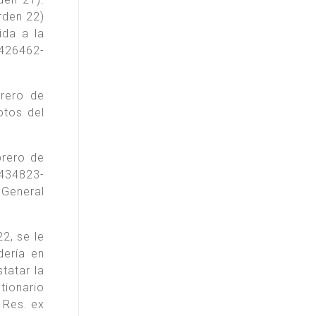
rden 22)
ida a la
9426462-
rero de
otos del
rero de
434823-
 General
2, se le
dería en
tatar la
tionario
a Res. ex