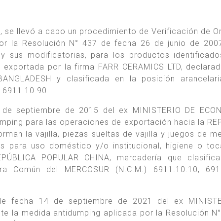
, se llevó a cabo un procedimiento de Verificación de O
 por la Resolución N° 437 de fecha 26 de junio de 200
us modificatorias, para los productos identificad
.A., exportada por la firma FARR CERAMICS LTD, declar
ANGLADESH y clasificada en la posición arancelari
 6911.10.90.
4 de septiembre de 2015 del ex MINISTERIO DE ECO
mping para las operaciones de exportación hacia la R
an la vajilla, piezas sueltas de vajilla y juegos de m
s para uso doméstico y/o institucional, higiene o to
REPÚBLICA POPULAR CHINA, mercadería que clasifica
ura Común del MERCOSUR (N.C.M.) 6911.10.10, 6911
de fecha 14 de septiembre de 2021 del ex MINIST
 la medida antidumping aplicada por la Resolución N