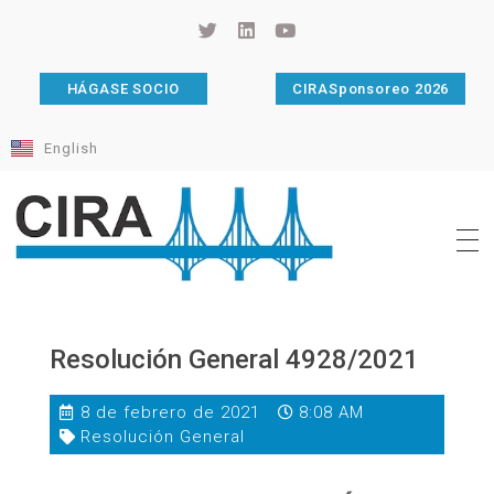
HÁGASE SOCIO
CIRASponsoreo 2026
English
Cámara de Importadores de la República Argentina
La Cámara de Importadores de la República Argentina (CIRA) es una organización no gubernamental, privada y sin fines de lucro, con una trayectoria de 114 años al servicio del sector importador.
Resolución General 4928/2021
8 de febrero de 2021
8:08 AM
Resolución General