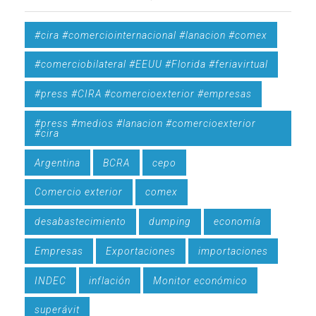
#cira #comerciointernacional #lanacion #comex
#comerciobilateral #EEUU #Florida #feriavirtual
#press #CIRA #comercioexterior #empresas
#press #medios #lanacion #comercioexterior
#cira
Argentina
BCRA
cepo
Comercio exterior
comex
desabastecimiento
dumping
economía
Empresas
Exportaciones
importaciones
INDEC
inflación
Monitor económico
superávit