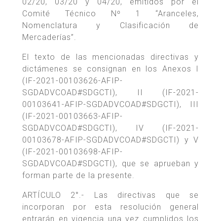
02/20, 03/20 y 04/20, emitidos por el
Comité Técnico Nº 1 “Aranceles,
Nomenclatura y Clasificación de
Mercaderías”.
El texto de las mencionadas directivas y
dictámenes se consignan en los Anexos I
(IF-2021-00103626-AFIP-
SGDADVCOAD#SDGCTI), II (IF-2021-
00103641-AFIP-SGDADVCOAD#SDGCTI), III
(IF-2021-00103663-AFIP-
SGDADVCOAD#SDGCTI), IV (IF-2021-
00103678-AFIP-SGDADVCOAD#SDGCTI) y V
(IF-2021-00103698-AFIP-
SGDADVCOAD#SDGCTI), que se aprueban y
forman parte de la presente.
ARTÍCULO 2°.- Las directivas que se
incorporan por esta resolución general
entrarán en vigencia una vez cumplidos los