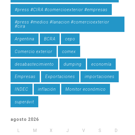
#press #CIRA #comercioexterior #empresas
#press #medios #lanacion #comercioexterior
#cira
Argentina
BCRA
cepo
Comercio exterior
comex
desabastecimiento
dumping
economía
Empresas
Exportaciones
importaciones
INDEC
inflación
Monitor económico
superávit
agosto 2026
L
M
X
J
V
S
D