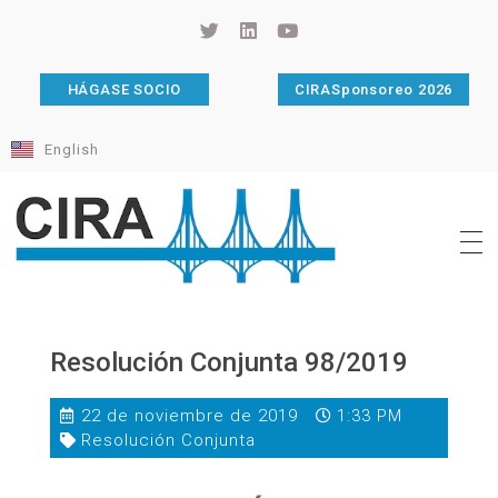
HÁGASE SOCIO
CIRASponsoreo 2026
English
Cámara de Importadores de la República Argentina
La Cámara de Importadores de la República Argentina (CIRA) es una organización no gubernamental, privada y sin fines de lucro, con una trayectoria de 114 años al servicio del sector importador.
Resolución Conjunta 98/2019
22 de noviembre de 2019
1:33 PM
Resolución Conjunta