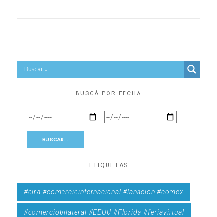
BUSCÁ POR FECHA
ETIQUETAS
#cira #comerciointernacional #lanacion #comex
#comerciobilateral #EEUU #Florida #feriavirtual