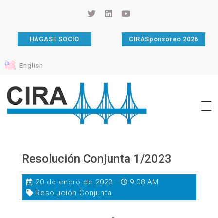
HÁGASE SOCIO
CIRASponsoreo 2026
English
Cámara de Importadores de la República Argentina
La Cámara de Importadores de la República Argentina (CIRA) es una organización no gubernamental, privada y sin fines de lucro, con una trayectoria de 114 años al servicio del sector importador.
Resolución Conjunta 1/2023
20 de enero de 2023
9:08 AM
Resolución Conjunta