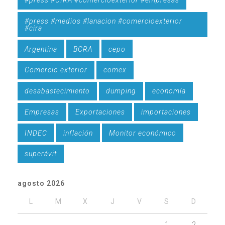
#press #CIRA #comercioexterior #empresas
#press #medios #lanacion #comercioexterior
#cira
Argentina
BCRA
cepo
Comercio exterior
comex
desabastecimiento
dumping
economía
Empresas
Exportaciones
importaciones
INDEC
inflación
Monitor económico
superávit
agosto 2026
L
M
X
J
V
S
D
1
2