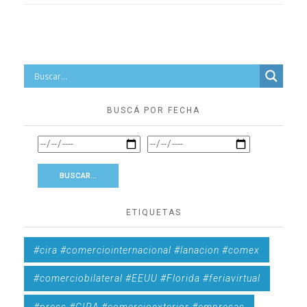
BUSCÁ POR FECHA
ETIQUETAS
#cira #comerciointernacional #lanacion #comex
#comerciobilateral #EEUU #Florida #feriavirtual