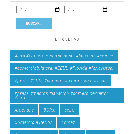
ETIQUETAS
#cira #comerciointernacional #lanacion #comex
#comerciobilateral #EEUU #Florida #feriavirtual
#press #CIRA #comercioexterior #empresas
#press #medios #lanacion #comercioexterior
#cira
Argentina
BCRA
cepo
Comercio exterior
comex