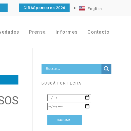
O
CIRASponsoreo 2026
English
vedades
Prensa
Informes
Contacto
BUSCÁ POR FECHA
SOS