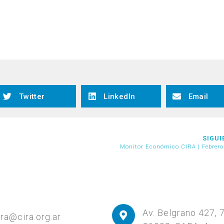
Twitter
LinkedIn
Email
SIGUI
Monitor Económico CIRA | Febrero
Av. Belgrano 427, 
ira@cira.org.ar