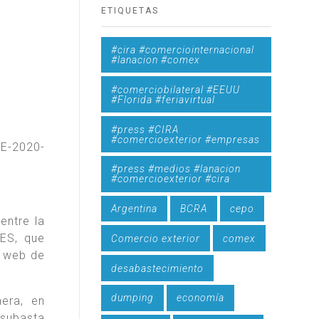
ETIQUETAS
#cira #comerciointernacional
#lanacion #comex
#comerciobilateral #EEUU
#Florida #feriavirtual
#press #CIRA
#comercioexterior #empresas
VE-2020-
#press #medios #lanacion
#comercioexterior #cira
Argentina
BCRA
cepo
entre la
ES, que
Comercio exterior
comex
a web de
desabastecimiento
dumping
economía
era, en
 subasta