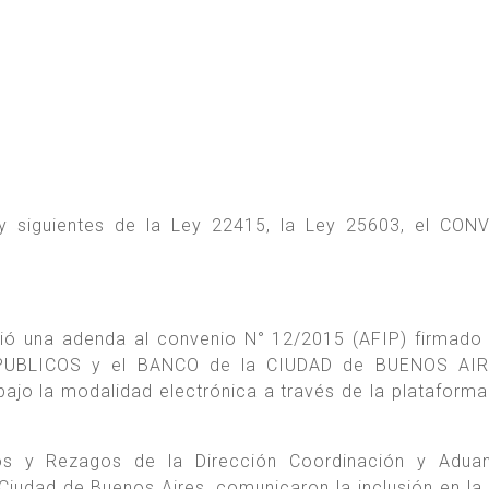
 y siguientes de la Ley 22415, la Ley 25603, el CON
ió una adenda al convenio N° 12/2015 (AFIP) firmado 
UBLICOS y el BANCO de la CIUDAD de BUENOS AIR
bajo la modalidad electrónica a través de la plataform
os y Rezagos de la Dirección Coordinación y Aduan
Ciudad de Buenos Aires, comunicaron la inclusión en la