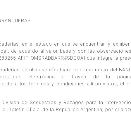
ARRANQUERAS
caderías, en el estado en que se encuentran y exhiben
ica-, de acuerdo al valor base y con las observacione
00280255-AFIP-OMSRADBARR#SDGOAI que integra la pres
caderías detallas se efectuará por intermedio del BAN
dalidad electrónica a través de la pági
erdo a los términos y condiciones allí previstos, el d
División de Secuestros y Rezagos para la intervenci
el Boletín Oficial de la República Argentina, por el pla