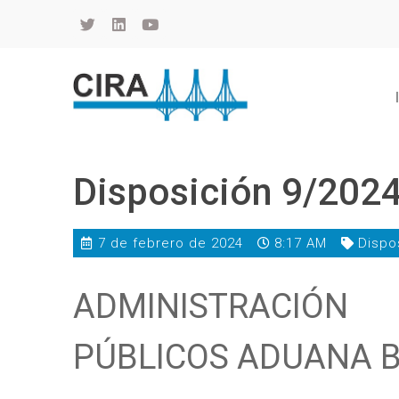
Cámara de Importadores de la República Argentina
La Cámara de Importadores de la República Argentina (CIRA) es una organización no gubernamental, privada y sin fines de lucro, con una trayectoria de 114 años al servicio del sector importador.
Disposición 9/202
7 de febrero de 2024
8:17 AM
Dispo
ADMINISTRACIÓN
PÚBLICOS ADUANA 