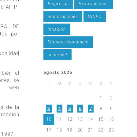
Empresas
Exportaciones
5-AFIP-
importaciones
INDEC
NERAL DE
inflación
tos por
Monitor económico
dalidad
superávit
bién el
agosto 2026
enes, se
L
M
X
J
V
S
D
na web
1
2
es de la
3
4
5
6
7
8
9
irección
10
11
12
13
14
15
16
17
18
19
20
21
22
23
e 1997.