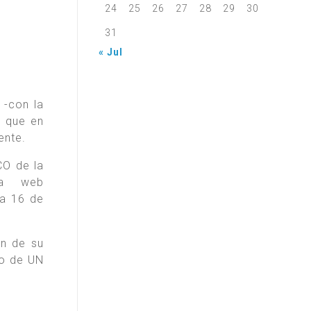
24
25
26
27
28
29
30
31
« Jul
 -con la
s que en
ente.
CO de la
na web
ía 16 de
ón de su
zo de UN