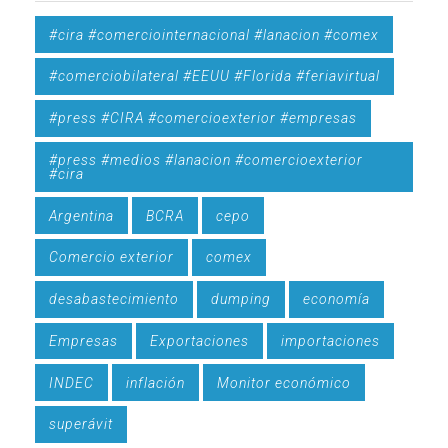
#cira #comerciointernacional #lanacion #comex
#comerciobilateral #EEUU #Florida #feriavirtual
#press #CIRA #comercioexterior #empresas
#press #medios #lanacion #comercioexterior
#cira
Argentina
BCRA
cepo
Comercio exterior
comex
desabastecimiento
dumping
economía
Empresas
Exportaciones
importaciones
INDEC
inflación
Monitor económico
superávit