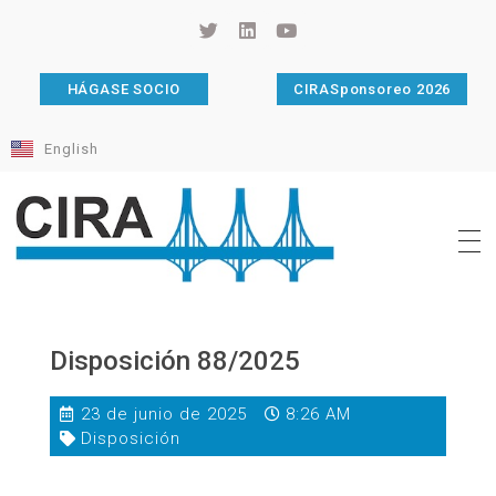
HÁGASE SOCIO
CIRASponsoreo 2026
English
Cámara de Importadores de la República Argentina
La Cámara de Importadores de la República Argentina (CIRA) es una organización no gubernamental, privada y sin fines de lucro, con una trayectoria de 114 años al servicio del sector importador.
Disposición 88/2025
23 de junio de 2025
8:26 AM
Disposición