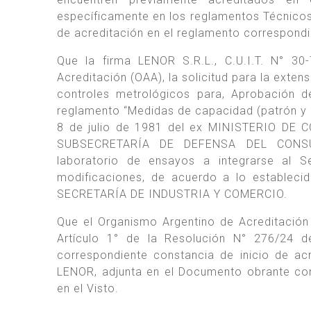
específicamente en los reglamentos Técnico
de acreditación en el reglamento correspondi
Que la firma LENOR S.R.L., C.U.I.T. N° 3
Acreditación (OAA), la solicitud para la exte
controles metrológicos para, Aprobación de 
reglamento “Medidas de capacidad (patrón y 
8 de julio de 1981 del ex MINISTERIO DE 
SUBSECRETARÍA DE DEFENSA DEL CONSU
laboratorio de ensayos a integrarse al S
modificaciones, de acuerdo a lo estableci
SECRETARÍA DE INDUSTRIA Y COMERCIO.
Que el Organismo Argentino de Acreditación
Artículo 1° de la Resolución N° 276/24
correspondiente constancia de inicio de ac
LENOR, adjunta en el Documento obrante c
en el Visto.