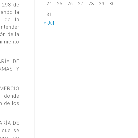
24
25
26
27
28
29
30
° 293 de
eando la
31
o de la
« Jul
entender
ón de la
uimiento
ARÍA DE
ORMAS Y
COMERCIO
r, donde
n de los
TARÍA DE
s que se
pero no