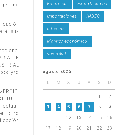
Empresas
Exportaciones
rgentino
importaciones
INDEC
licación
inflación
ará sus
Monitor económico
nacional
superávit
TARÍA DE
USTRIAL
agosto 2026
icos y/o
L
M
X
J
V
S
D
OMERCIO,
1
2
NSTITUTO
fectuar,
3
4
5
6
7
8
9
er otro
10
11
12
13
14
15
16
ficación
17
18
19
20
21
22
23