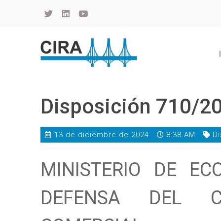
Cámara de Importadores de la República Argentina
La Cámara de Importadores de la República Argentina (CIRA) es una organización no gubernamental, privada y sin fines de lucro, con una trayectoria de 114 años al servicio del sector importador.
Disposición 710/2
13 de diciembre de 2024
8:38 AM
Di
MINISTERIO DE EC
DEFENSA DEL C