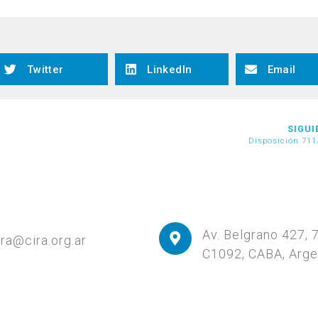
Twitter
LinkedIn
Email
SIGUI
Disposición 711
Av. Belgrano 427, 
ira@cira.org.ar
C1092, CABA, Arge