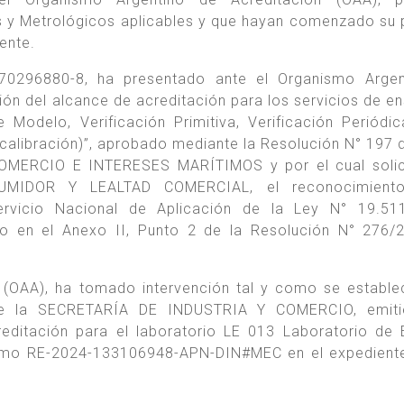
s y Metrológicos aplicables y que hayan comenzado su
ente.
0-70296880-8, ha presentado ante el Organismo Arge
nsión del alcance de acreditación para los servicios de e
Modelo, Verificación Primitiva, Verificación Periódic
calibración)”, aprobado mediante la Resolución N° 197 
COMERCIO E INTERESES MARÍTIMOS y por el cual solic
MIDOR Y LEALTAD COMERCIAL, el reconocimient
ervicio Nacional de Aplicación de la Ley N° 19.51
do en el Anexo II, Punto 2 de la Resolución N° 276/
 (OAA), ha tomado intervención tal y como se estable
 de la SECRETARÍA DE INDUSTRIA Y COMERCIO, emiti
reditación para el laboratorio LE 013 Laboratorio de
omo RE-2024-133106948-APN-DIN#MEC en el expediente