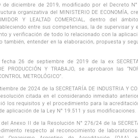
9 de diciembre de 2019, modificado por el Decreto N
structura organizativa del MINISTERIO DE ECONOMÍA, cr
IDOR Y LEALTAD COMERCIAL, dentro del ámbit
eciendo entre sus competencias, la de supervisar y 
nto y verificación de todo lo relacionado con la aplicaci
o también, entender en la elaboración, propuesta y seg
e fecha 26 de septiembre de 2019 de la ex SECRET
DE PRODUCCIÓN Y TRABAJO, se aprobaron las “N
CONTROL METROLÓGICO”.
eptiembre de 2024 de la SECRETARÍA DE INDUSTRIA Y 
solución citada en el considerando inmediato anterio
ió los requisitos y el procedimiento para la acreditació
 de aplicación de la Ley N° 19.511 y sus modificaciones.
I del Anexo II de la Resolución N° 276/24 de la SECRE
dimiento respecto al reconocimiento de laboratorio
 el Organismo Argentino de Acreditación (OAA), 