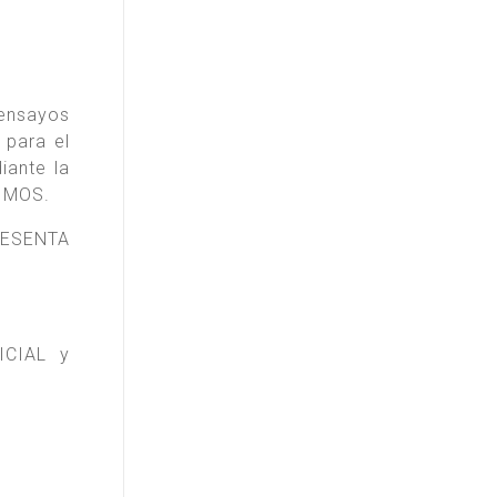
 ensayos
 para el
iante la
TIMOS.
 SESENTA
ICIAL y