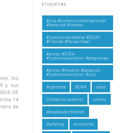
ETIQUETAS
#cira #comerciointernacional
#lanacion #comex
#comerciobilateral #EEUU
#Florida #feriavirtual
#press #CIRA
#comercioexterior #empresas
#press #medios #lanacion
#comercioexterior #cira
nes, los
9 y sus
Argentina
BCRA
cepo
TARÍA DE
echa 14
Comercio exterior
comex
embre de
desabastecimiento
dumping
economía