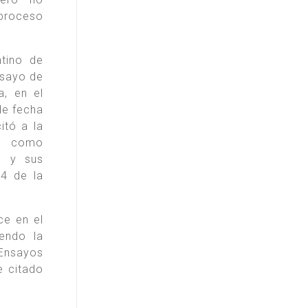
 proceso
ntino de
nsayo de
a, en el
de fecha
itó a la
o como
1 y sus
24 de la
ce en el
endo la
 Ensayos
 citado