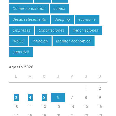
Comercio exterior
comex
desabastecimiento
dumping
economía
Empresas
Exportaciones
importaciones
INDEC
inflación
Monitor económico
superávit
agosto 2026
L
M
X
J
V
S
D
1
2
3
4
5
6
7
8
9
10
11
12
13
14
15
16
17
18
19
20
21
22
23