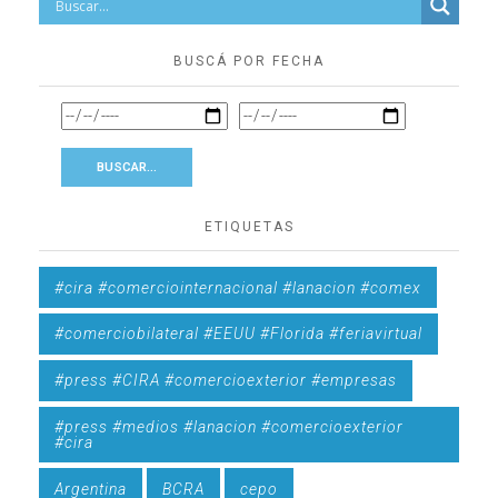
BUSCÁ POR FECHA
ETIQUETAS
#cira #comerciointernacional #lanacion #comex
#comerciobilateral #EEUU #Florida #feriavirtual
#press #CIRA #comercioexterior #empresas
#press #medios #lanacion #comercioexterior
#cira
Argentina
BCRA
cepo