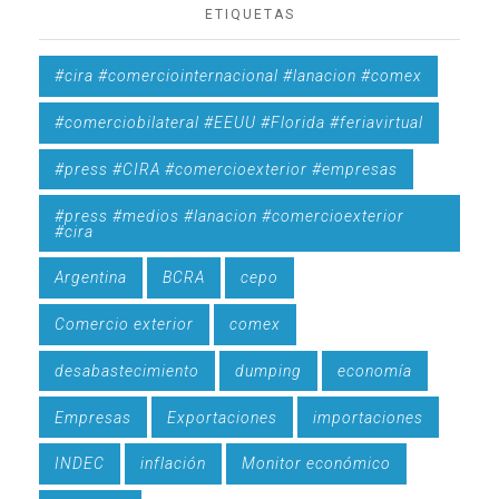
ETIQUETAS
#cira #comerciointernacional #lanacion #comex
#comerciobilateral #EEUU #Florida #feriavirtual
#press #CIRA #comercioexterior #empresas
#press #medios #lanacion #comercioexterior
#cira
Argentina
BCRA
cepo
Comercio exterior
comex
desabastecimiento
dumping
economía
Empresas
Exportaciones
importaciones
INDEC
inflación
Monitor económico