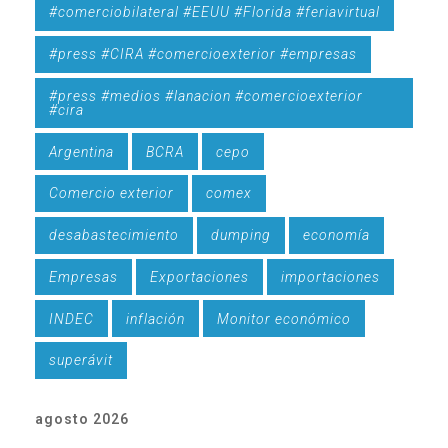
#comerciobilateral #EEUU #Florida #feriavirtual
#press #CIRA #comercioexterior #empresas
#press #medios #lanacion #comercioexterior
#cira
Argentina
BCRA
cepo
Comercio exterior
comex
desabastecimiento
dumping
economía
Empresas
Exportaciones
importaciones
INDEC
inflación
Monitor económico
superávit
agosto 2026