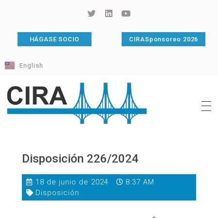
HÁGASE SOCIO
CIRASponsoreo 2026
English
Cámara de Importadores de la República Argentina
La Cámara de Importadores de la República Argentina (CIRA) es una organización no gubernamental, privada y sin fines de lucro, con una trayectoria de 114 años al servicio del sector importador.
Disposición 226/2024
18 de junio de 2024
8:37 AM
Disposición