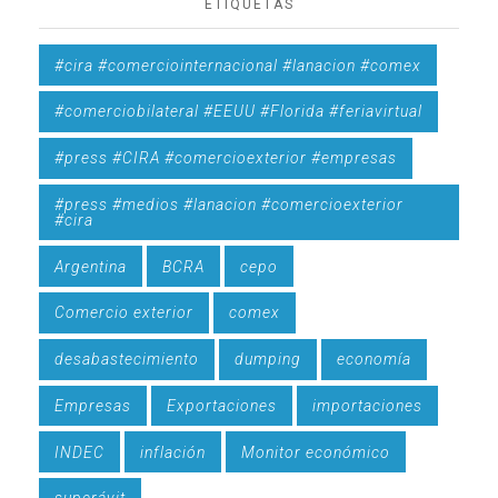
ETIQUETAS
#cira #comerciointernacional #lanacion #comex
#comerciobilateral #EEUU #Florida #feriavirtual
#press #CIRA #comercioexterior #empresas
#press #medios #lanacion #comercioexterior
#cira
Argentina
BCRA
cepo
Comercio exterior
comex
desabastecimiento
dumping
economía
Empresas
Exportaciones
importaciones
INDEC
inflación
Monitor económico