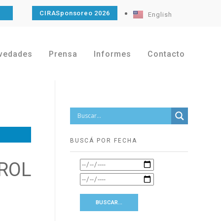
O
CIRASponsoreo 2026
English
vedades
Prensa
Informes
Contacto
BUSCÁ POR FECHA
ROL