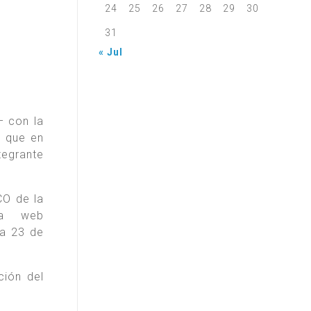
24
25
26
27
28
29
30
31
« Jul
– con la
s que en
tegrante
CO de la
na web
ía 23 de
ción del