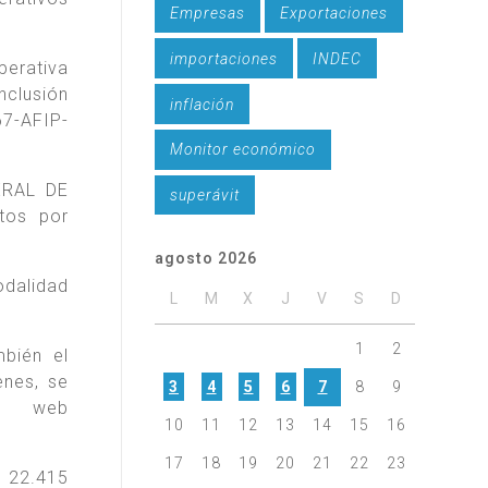
Empresas
Exportaciones
importaciones
INDEC
perativa
nclusión
inflación
67-AFIP-
Monitor económico
NERAL DE
superávit
tos por
agosto 2026
dalidad
L
M
X
J
V
S
D
1
2
bién el
enes, se
3
4
5
6
7
8
9
na web
10
11
12
13
14
15
16
17
18
19
20
21
22
23
º 22.415