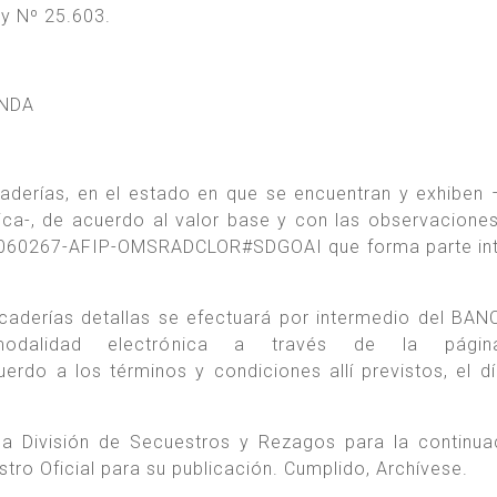
ey Nº 25.603.
INDA
aderías, en el estado en que se encuentran y exhiben 
ica-, de acuerdo al valor base y con las observacione
00060267-AFIP-OMSRADCLOR#SDGOAI que forma parte in
rcaderías detallas se efectuará por intermedio del BAN
dalidad electrónica a través de la pági
erdo a los términos y condiciones allí previstos, el d
a División de Secuestros y Rezagos para la continua
stro Oficial para su publicación. Cumplido, Archívese.