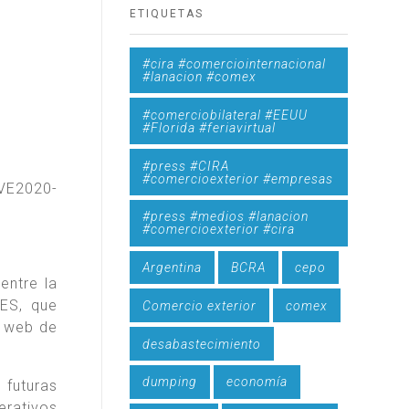
ETIQUETAS
#cira #comerciointernacional
#lanacion #comex
#comerciobilateral #EEUU
#Florida #feriavirtual
#press #CIRA
#comercioexterior #empresas
NVE2020-
#press #medios #lanacion
#comercioexterior #cira
Argentina
BCRA
cepo
entre la
ES, que
Comercio exterior
comex
a web de
desabastecimiento
dumping
economía
 futuras
erativos