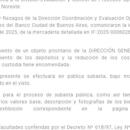
 Noreste.
y Rezagos de la Dirección Coordinación y Evaluación O
es del Banco Ciudad de Buenos Aires, comunicaron la i
o de 2025, de la mercadería detallada en IF-2025-000602
miento de un objeto prioritario de la DIRECCIÓN GE
iento de los depósitos y la reducción de los cos
y custodia tiene encomendada.
presente se efectuará en pública subasta, bajo mo
o en el visto.
s para el proceso de subasta pública, como así tam
los valores base, descripción y fotografías de los bi
exhibición correspondiente en la pági
 facultades conferidas por el Decreto Nº 618/97, Ley N