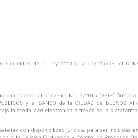
 y siguientes de la Ley 22415, la Ley 25603, el CO
ió una adenda al convenio N° 12/2015 (AFIP) firmado 
ÚBLICOS y el BANCO de la CIUDAD de BUENOS AIR
bajo la modalidad electrónica a través de la plataform
rías con disponibilidad jurídica, para ser incluidas en
nica a la División Evaluación y Control de Procesos Op