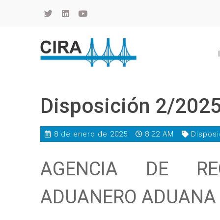
Cámara de Importadores de la República Argentina
La Cámara de Importadores de la República Argentina (CIRA) es una organización no gubernamental, privada y sin fines de lucro, con una trayectoria de 114 años al servicio del sector importador.
Disposición 2/202
8 de enero de 2025
8:22 AM
Disposi
AGENCIA DE RE
ADUANERO ADUANA 