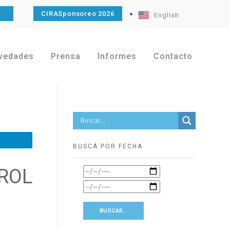
O
CIRASponsoreo 2026
English
vedades
Prensa
Informes
Contacto
BUSCÁ POR FECHA
ROL