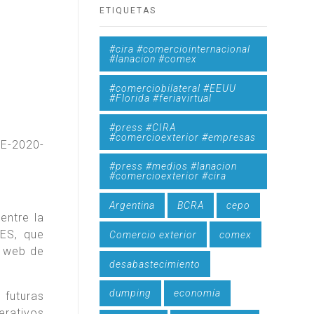
ETIQUETAS
#cira #comerciointernacional
#lanacion #comex
#comerciobilateral #EEUU
#Florida #feriavirtual
#press #CIRA
#comercioexterior #empresas
VE-2020-
#press #medios #lanacion
#comercioexterior #cira
Argentina
BCRA
cepo
entre la
ES, que
Comercio exterior
comex
a web de
desabastecimiento
dumping
economía
 futuras
erativos