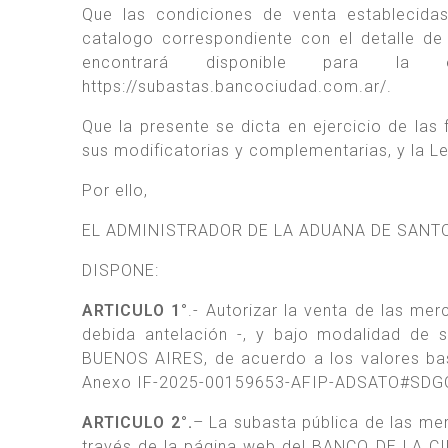
Que las condiciones de venta establecida
catalogo correspondiente con el detalle de 
encontrará disponible para la 
https://subastas.bancociudad.com.ar/.
Que la presente se dicta en ejercicio de las
sus modificatorias y complementarias, y la L
Por ello,
EL ADMINISTRADOR DE LA ADUANA DE SANT
DISPONE:
ARTICULO 1°
.- Autorizar la venta de las me
debida antelación -, y bajo modalidad de
BUENOS AIRES, de acuerdo a los valores bas
Anexo IF-2025-00159653-AFIP-ADSATO#SDGOAI,
ARTICULO 2°.
– La subasta pública de las mer
través de la página web del BANCO DE LA C