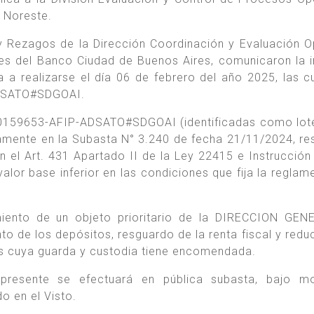
 Noreste.
y Rezagos de la Dirección Coordinación y Evaluación O
es del Banco Ciudad de Buenos Aires, comunicaron la i
 a realizarse el día 06 de febrero del año 2025, las c
ADSATO#SDGOAI.
00159653-AFIP-ADSATO#SDGOAI (identificadas como lot
namente en la Subasta N° 3.240 de fecha 21/11/2024, re
n el Art. 431 Apartado II de la Ley 22415 e Instrucción
lor base inferior en las condiciones que fija la reglam
miento de un objeto prioritario de la DIRECCION GE
 de los depósitos, resguardo de la renta fiscal y redu
s cuya guarda y custodia tiene encomendada.
presente se efectuará en pública subasta, bajo mo
o en el Visto.