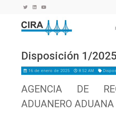
Cámara de Importadores de la República Argentina
La Cámara de Importadores de la República Argentina (CIRA) es una organización no gubernamental, privada y sin fines de lucro, con una trayectoria de 114 años al servicio del sector importador.
Disposición 1/202
16 de enero de 2025
8:52 AM
Dispos
AGENCIA DE RE
ADUANERO ADUANA