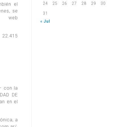
24
25
26
27
28
29
30
bién el
enes, se
31
na web
« Jul
º 22.415
– con la
IUDAD DE
an en el
ónica, a
com.ar/,