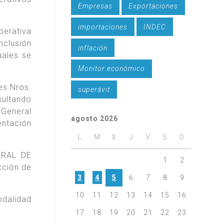
Empresas
Exportaciones
importaciones
INDEC
perativa
nclusión
inflación
uales se
Monitor económico
es Nros.
superávit
sultando
 General
agosto 2026
entación
L
M
X
J
V
S
D
NERAL DE
1
2
cción de
3
4
5
6
7
8
9
10
11
12
13
14
15
16
dalidad
17
18
19
20
21
22
23