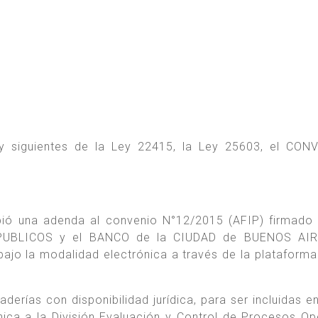
 y siguientes de la Ley 22415, la Ley 25603, el CON
ió una adenda al convenio N°12/2015 (AFIP) firmado 
UBLICOS y el BANCO de la CIUDAD de BUENOS AIR
bajo la modalidad electrónica a través de la plataform
rías con disponibilidad jurídica, para ser incluidas en
nica a la División Evaluación y Control de Procesos Op