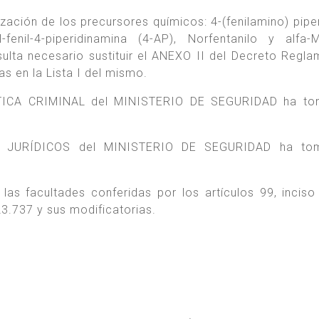
lización de los precursores químicos: 4-(fenilamino) pipe
fenil-4-piperidinamina (4-AP), Norfentanilo y alfa-Me
ulta necesario sustituir el ANEXO II del Decreto Regla
as en la Lista I del mismo.
TICA CRIMINAL del MINISTERIO DE SEGURIDAD ha to
 JURÍDICOS del MINISTERIO DE SEGURIDAD ha to
as facultades conferidas por los artículos 99, inciso
.737 y sus modificatorias.