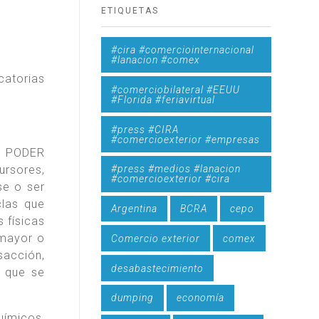
ETIQUETAS
#cira #comerciointernacional
#lanacion #comex
catorias
#comerciobilateral #EEUU
#Florida #feriavirtual
#press #CIRA
#comercioexterior #empresas
El PODER
rsores,
#press #medios #lanacion
#comercioexterior #cira
se o ser
clas que
Argentina
BCRA
cepo
 físicas
 mayor o
Comercio exterior
comex
sacción,
desabastecimiento
l que se
dumping
economía
uímicos,