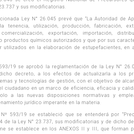
 23.737 y sus modificatorias.
encionada Ley N° 26.045 prevé que “La Autoridad de Ap
 tenencia, utilización, producción, fabricación, ext
comercialización, exportación, importación, distri
 o productos químicos autorizados y que por sus caracte
utilizados en la elaboración de estupefacientes, en 
 593/19 se aprobó la reglamentación de la Ley N° 26.
cho decreto, a los efectos de actualizarla a los p
stemas y tecnologías de gestión, con el objetivo de alca
el ciudadano en un marco de eficiencia, eficacia y calid
ndolo a las nuevas disposiciones normativas y empl
enamiento jurídico imperante en la materia.
o Nº 593/19 se estableció que se entenderá por “Pre
44 de la Ley N° 23.737, sus modificatorias y de dicho de
me se establece en los ANEXOS II y III, que forman p