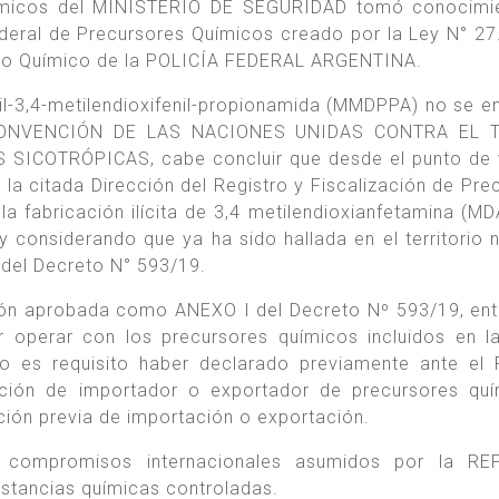
Químicos del MINISTERIO DE SEGURIDAD tomó conocimi
deral de Precursores Químicos creado por la Ley N° 27
torio Químico de la POLICÍA FEDERAL ARGENTINA.
til-3,4-metilendioxifenil-propionamida (MMDPPA) no se e
la CONVENCIÓN DE LAS NACIONES UNIDAS CONTRA EL 
SICOTRÓPICAS, cabe concluir que desde el punto de 
r la citada Dirección del Registro y Fiscalización de Pre
 fabricación ilícita de 3,4 metilendioxianfetamina (MD
 considerando que ya ha sido hallada en el territorio n
I del Decreto N° 593/19.
ción aprobada como ANEXO I del Decreto Nº 593/19, ent
 operar con los precursores químicos incluidos en la
 es requisito haber declarado previamente ante el 
ición de importador o exportador de precursores qu
ción previa de importación o exportación.
 compromisos internacionales asumidos por la RE
ustancias químicas controladas.