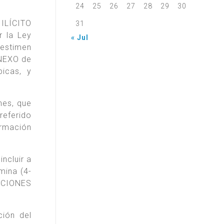
24
25
26
27
28
29
30
 ILÍCITO
31
 la Ley
« Jul
 estimen
ANEXO de
picas, y
nes, que
referido
ormación
ncluir a
amina (4-
ACIONES
ción del