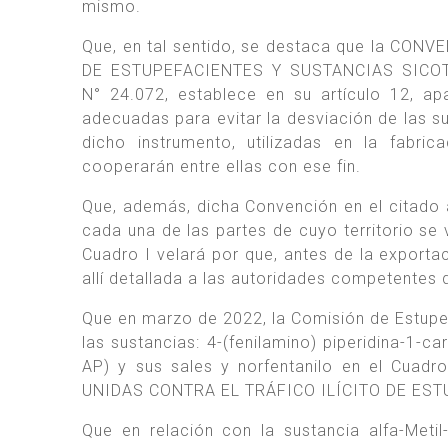
mismo.
Que, en tal sentido, se destaca que la C
DE ESTUPEFACIENTES Y SUSTANCIAS SICOTR
N° 24.072, establece en su artículo 12, a
adecuadas para evitar la desviación de las su
dicho instrumento, utilizadas en la fabric
cooperarán entre ellas con ese fin.
Que, además, dicha Convención en el citado a
cada una de las partes de cuyo territorio se 
Cuadro I velará por que, antes de la export
allí detallada a las autoridades competentes 
Que en marzo de 2022, la Comisión de Estupefa
las sustancias: 4-(fenilamino) piperidina-1-car
AP) y sus sales y norfentanilo en el Cua
UNIDAS CONTRA EL TRÁFICO ILÍCITO DE ES
Que en relación con la sustancia alfa-Metil