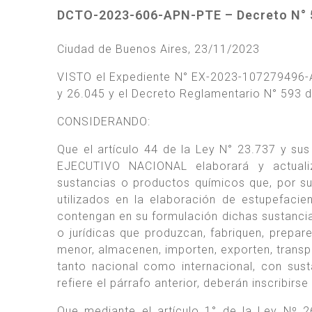
DCTO-2023-606-APN-PTE – Decreto N° 5
Ciudad de Buenos Aires, 23/11/2023
VISTO el Expediente N° EX-2023-107279496-
y 26.045 y el Decreto Reglamentario N° 593 d
CONSIDERANDO:
Que el artículo 44 de la Ley N° 23.737 y sus
EJECUTIVO NACIONAL elaborará y actualiza
sustancias o productos químicos que, por s
utilizados en la elaboración de estupefaci
contengan en su formulación dichas sustancias
o jurídicas que produzcan, fabriquen, prepar
menor, almacenen, importen, exporten, transpo
tanto nacional como internacional, con sust
refiere el párrafo anterior, deberán inscribir
Que mediante el artículo 1° de la Ley Nº 2