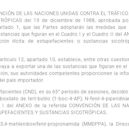
ONVENCIÓN DE LAS NACIONES UNIDAS CONTRA EL TRÁFICO
ÓPICAS del 19 de diciembre de 1988, aprobada por
partado 1, que las Partes adoptarán las medidas que
stancias que figuran en el Cuadro I y el Cuadro II del 
ación ilícita de estupefacientes o sustancias sicotró
rtículo 12, apartado 10, establece, entre otras cuestio
vaya a exportar una de las sustancias que figuran en el 
ación, sus autoridades competentes proporcionen la inf
del país importador.
cientes (CND), en su 65° período de sesiones, decidió i
boxilato de tert-butilo (1-boc-4-AP); N-fenil-4-piperidin
dro I del ANEXO de la referida CONVENCIÓN DE LAS N
TUPEFACIENTES Y SUSTANCIAS SICOTRÓPICAS.
-3,4-metilendioxifenil-propionamida (MMDPPA), la Direc