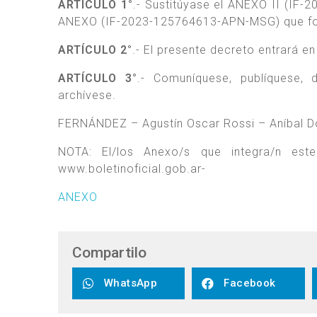
ARTÍCULO 1°
.- Sustitúyase el ANEXO II (IF
ANEXO (IF-2023-125764613-APN-MSG) que form
ARTÍCULO 2°
.- El presente decreto entrará e
ARTÍCULO 3°
.- Comuníquese, publíquese
archívese.
FERNÁNDEZ – Agustín Oscar Rossi – Aníbal 
NOTA: El/los Anexo/s que integra/n es
www.boletinoficial.gob.ar-
ANEXO
Compartilo
WhatsApp
Facebook