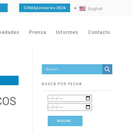
O
CIRASponsoreo 2026
English
vedades
Prensa
Informes
Contacto
BUSCÁ POR FECHA
COS