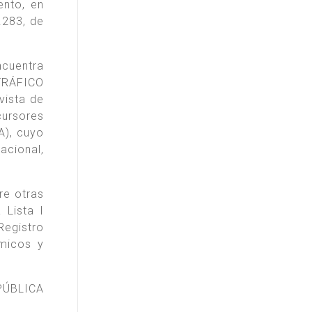
ento, en
.283, de
ncuentra
TRÁFICO
vista de
cursores
A), cuyo
acional,
re otras
 Lista I
Registro
ímicos y
PÚBLICA