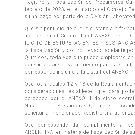
Registro y Fiscalización de Precursores 
febrero de 2023, en el marco del Consejo Fe
su hallazgo por parte de la División Labora
Que sin perjuicio de que la sustancia alfa-Me
incluida en el Cuadro I del ANEXO de 
ILÍCITO DE ESTUPEFACIENTES Y SUSTANCIAS 
la fiscalización y control llevado adelante po
Químicos, toda vez que puede emplearse en la
consumo constituye un riesgo para la salud, y
corresponde incluirla a la Lista I del ANEXO I
Que los artículos 12 y 13 de la Reglamenta
consideraciones, establecen que para poder
aprobada por el ANEXO II de dicho decreto
Nacional de Precursores Químicos la cond
solicitar al mencionado Registro una autoriza
Que corresponde dar cumplimiento a los
ARGENTINA, en materia de fiscalización de s