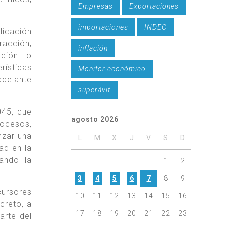
Empresas
Exportaciones
importaciones
INDEC
licación
racción,
inflación
bución o
rísticas
Monitor económico
adelante
superávit
045, que
agosto 2026
rocesos,
nzar una
L
M
X
J
V
S
D
ad en la
eando la
1
2
3
4
5
6
7
8
9
cursores
10
11
12
13
14
15
16
creto, a
17
18
19
20
21
22
23
arte del