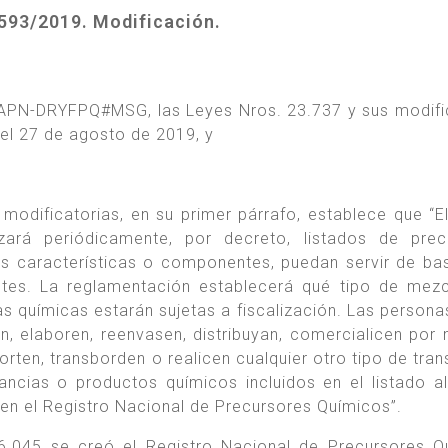
93/2019. Modificación.
APN-DRYFPQ#MSG, las Leyes Nros. 23.737 y sus modifi
el 27 de agosto de 2019, y
 modificatorias, en su primer párrafo, establece que “
rá periódicamente, por decreto, listados de precu
us características o componentes, puedan servir de ba
entes. La reglamentación establecerá qué tipo de mez
 químicas estarán sujetas a fiscalización. Las personas
en, elaboren, reenvasen, distribuyan, comercialicen por
rten, transborden o realicen cualquier otro tipo de tran
ancias o productos químicos incluidos en el listado a
se en el Registro Nacional de Precursores Químicos”.
6.045 se creó el Registro Nacional de Precursores Q