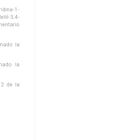
ridina-1-
til-3,4-
mentario
mado la
mado la
 2 de la