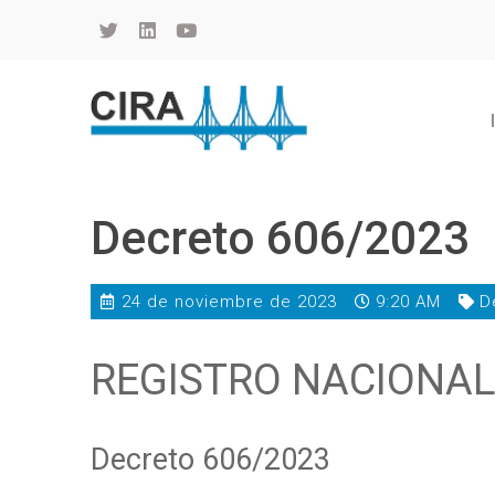
Cámara de Importadores de la República Argentina
La Cámara de Importadores de la República Argentina (CIRA) es una organización no gubernamental, privada y sin fines de lucro, con una trayectoria de 114 años al servicio del sector importador.
Decreto 606/2023
24 de noviembre de 2023
9:20 AM
D
REGISTRO NACIONAL
Decreto 606/2023