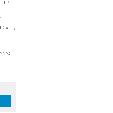
9 por el
AL.
ICIAL y
 BORA -