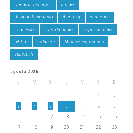
Comercio exterior
comex
desabastecimiento
dumping
economía
Empresas
Exportaciones
importaciones
INDEC
inflación
Monitor económico
superávit
agosto 2026
L
M
X
J
V
S
D
1
2
3
4
5
6
7
8
9
10
11
12
13
14
15
16
17
18
19
20
21
22
23