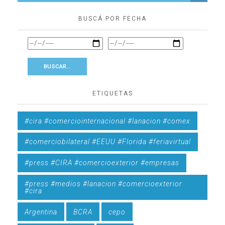
BUSCÁ POR FECHA
ETIQUETAS
#cira #comerciointernacional #lanacion #comex
#comerciobilateral #EEUU #Florida #feriavirtual
#press #CIRA #comercioexterior #empresas
#press #medios #lanacion #comercioexterior
#cira
Argentina
BCRA
cepo