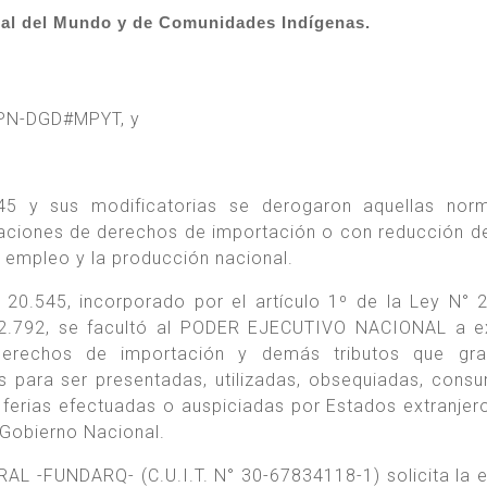
al del Mundo y de Comunidades Indígenas.
APN-DGD#MPYT, y
45 y sus modificatorias se derogaron aquellas nor
vaciones de derechos de importación o con reducción d
l empleo y la producción nacional.
° 20.545, incorporado por el artículo 1º de la Ley N° 
 22.792, se facultó al PODER EJECUTIVO NACIONAL a e
derechos de importación y demás tributos que gra
para ser presentadas, utilizadas, obsequiadas, cons
ferias efectuadas o auspiciadas por Estados extranjer
 Gobierno Nacional.
 -FUNDARQ- (C.U.I.T. N° 30-67834118-1) solicita la 