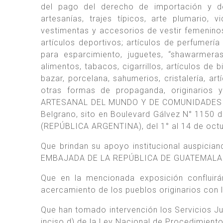
del pago del derecho de importación y d
artesanías, trajes típicos, arte plumario, 
vestimentas y accesorios de vestir femeninos,
artículos deportivos; artículos de perfumerí
para esparcimiento, juguetes, “shawarmeras
alimentos, tabacos, cigarrillos, artículos de b
bazar, porcelana, sahumerios, cristalería, artí
otras formas de propaganda, originarios 
ARTESANAL DEL MUNDO Y DE COMUNIDADES INDÍG
Belgrano, sito en Boulevard Gálvez N° 1150 d
(REPÚBLICA ARGENTINA), del 1° al 14 de oct
Que brindan su apoyo institucional auspic
EMBAJADA DE LA REPÚBLICA DE GUATEMALA e
Que en la mencionada exposición confluirán
acercamiento de los pueblos originarios con 
Que han tomado intervención los Servicios Jur
inciso d) de la Ley Nacional de Procedimient