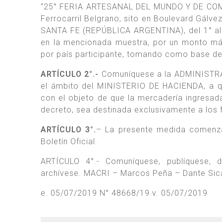
“25° FERIA ARTESANAL DEL MUNDO Y DE COMUN
Ferrocarril Belgrano, sito en Boulevard Gálve
SANTA FE (REPÚBLICA ARGENTINA), del 1° al 
en la mencionada muestra, por un monto 
por país participante, tomando como base de
ARTÍCULO 2°.-
Comuníquese a la ADMINISTRA
el ámbito del MINISTERIO DE HACIENDA, a que
con el objeto de que la mercadería ingresada
decreto, sea destinada exclusivamente a los f
ARTÍCULO 3°.
– La presente medida comenzará
Boletín Oficial.
ARTÍCULO 4°.- Comuníquese, publíquese
archívese. MACRI – Marcos Peña – Dante Sic
e. 05/07/2019 N° 48668/19 v. 05/07/2019