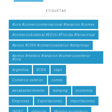
ETIQUETAS
#cira #comerciointernacional #lanacion #comex
#comerciobilateral #EEUU #Florida #feriavirtual
#press #CIRA #comercioexterior #empresas
#press #medios #lanacion #comercioexterior
#cira
Argentina
BCRA
cepo
Comercio exterior
comex
desabastecimiento
dumping
economía
Empresas
Exportaciones
importaciones
INDEC
inflación
Monitor económico