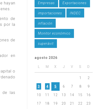
se hayan
Empresas
Exportaciones
ienes.
importaciones
INDEC
iento de
inflación
s por la
Monitor económico
iones de
superávit
ador en
agosto 2026
L
M
X
J
V
S
D
apital o
ordenado
1
2
3
4
5
6
7
8
9
 de las
10
11
12
13
14
15
16
17
18
19
20
21
22
23