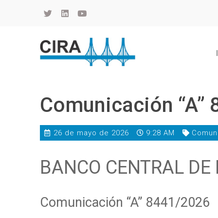
Cámara de Importadores de la República Argentina
La Cámara de Importadores de la República Argentina (CIRA) es una organización no gubernamental, privada y sin fines de lucro, con una trayectoria de 114 años al servicio del sector importador.
Comunicación “A” 
26 de mayo de 2026
9:28 AM
Comun
BANCO CENTRAL DE 
Comunicación “A” 8441/2026