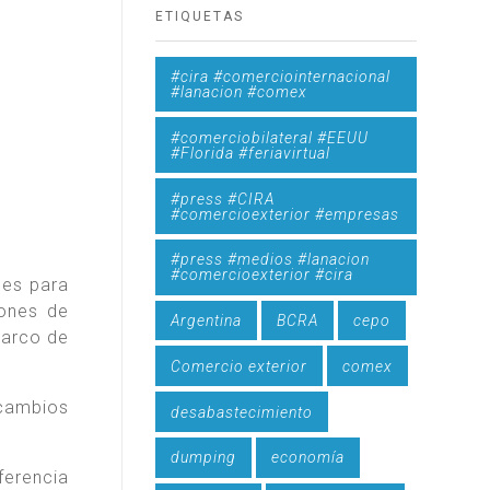
ETIQUETAS
#cira #comerciointernacional
#lanacion #comex
#comerciobilateral #EEUU
#Florida #feriavirtual
#press #CIRA
#comercioexterior #empresas
#press #medios #lanacion
#comercioexterior #cira
nes para
iones de
Argentina
BCRA
cepo
marco de
Comercio exterior
comex
 cambios
desabastecimiento
dumping
economía
ferencia