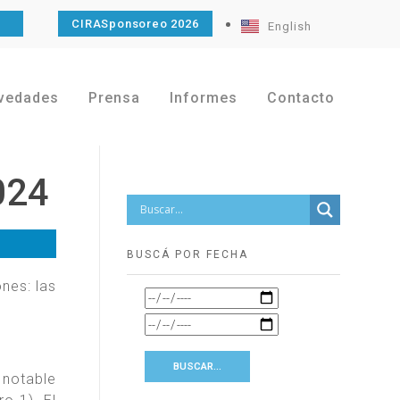
O
CIRASponsoreo 2026
English
vedades
Prensa
Informes
Contacto
024
BUSCÁ POR FECHA
nes: las
 notable