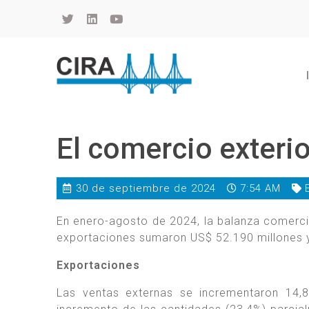
Cámara de Importadores de la República Argentina
La Cámara de Importadores de la República Argentina (CIRA) es una organización no gubernamental, privada y sin fines de lucro, con una trayectoria de 114 años al servicio del sector importador.
El comercio exteri
30 de septiembre de 2024
7:54 AM
En enero-agosto de 2024, la balanza comercia
exportaciones sumaron US$ 52.190 millones y
Exportaciones
Las ventas externas se incrementaron 14,