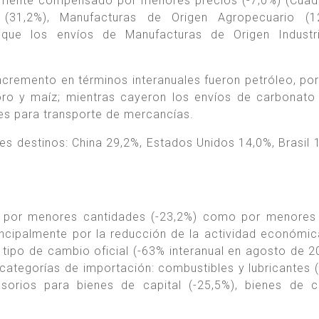
almente compensado por menores precios (-7,0%) (Cuadr
 (31,2%), Manufacturas de Origen Agropecuario (1
 que los envíos de Manufacturas de Origen Industri
incremento en términos interanuales fueron petróleo, po
 oro y maíz; mientras cayeron los envíos de carbonato d
les para transporte de mercancías.
s destinos: China 29,2%, Estados Unidos 14,0%, Brasil 1
o por menores cantidades (-23,2%) como por menores
incipalmente por la reducción de la actividad económic
 tipo de cambio oficial (-63% interanual en agosto de 2
categorías de importación: combustibles y lubricantes (
esorios para bienes de capital (-25,5%), bienes de