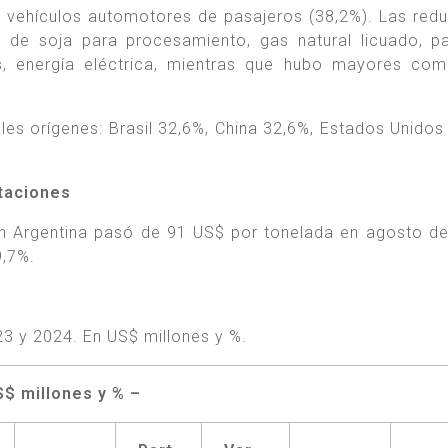
 vehículos automotores de pasajeros (38,2%). Las red
 de soja para procesamiento, gas natural licuado, p
inas, energía eléctrica, mientras que hubo mayores co
les orígenes: Brasil 32,6%, China 32,6%, Estados Unidos
rtaciones
 en Argentina pasó de 91 US$ por tonelada en agosto d
9,7%.
3 y 2024. En US$ millones y %.
$ millones y % –