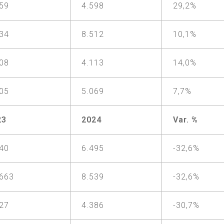
559
4.598
29,2%
734
8.512
10,1%
608
4.113
14,0%
705
5.069
7,7%
23
2024
Var. %
640
6.495
-32,6%
.663
8.539
-32,6%
327
4.386
-30,7%