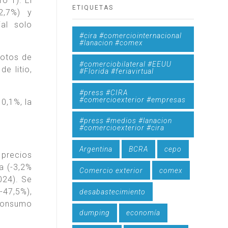
o 1). El
ETIQUETAS
2,7%) y
al solo
#cira #comerciointernacional
#lanacion #comex
rotos de
#comerciobilateral #EEUU
e litio,
#Florida #feriavirtual
#press #CIRA
#comercioexterior #empresas
0,1%, la
#press #medios #lanacion
#comercioexterior #cira
Argentina
BCRA
cepo
 precios
a (-3,2%
Comercio exterior
comex
024). Se
-47,5%),
desabastecimiento
 consumo
dumping
economía