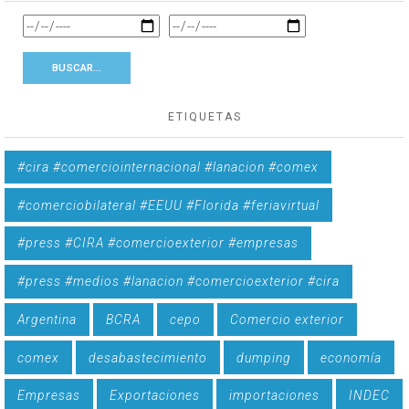
ETIQUETAS
#cira #comerciointernacional #lanacion #comex
#comerciobilateral #EEUU #Florida #feriavirtual
#press #CIRA #comercioexterior #empresas
#press #medios #lanacion #comercioexterior #cira
Argentina
BCRA
cepo
Comercio exterior
comex
desabastecimiento
dumping
economía
Empresas
Exportaciones
importaciones
INDEC