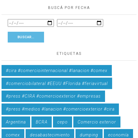
BUSCÁ POR FECHA
ETIQUETAS
#cira #comerciointernacional #lanacion #comex
#comerciobilateral #EEUU #Florida #feriavirtual
#press #CIRA #comercioexterior #empresas
#press #medios #lanacion #comercioexterior #cira
Argentina
BCRA
cepo
Comercio exterior
comex
desabastecimiento
dumping
economía