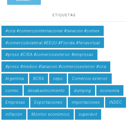
ETIQUETAS
#cira #comerciointernacional #lanacion #comex
#comerciobilateral #EEUU #Florida #feriavirtual
#press #CIRA #comercioexterior #empresas
#press #medios #lanacion #comercioexterior #cira
Argentina
BCRA
cepo
Comercio exterior
comex
desabastecimiento
dumping
economía
Empresas
Exportaciones
importaciones
INDEC
inflación
Monitor económico
superávit