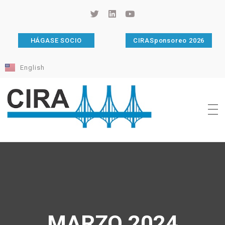
HÁGASE SOCIO
CIRASponsoreo 2026
English
Cámara de Importadores de la República Argentina
La Cámara de Importadores de la República Argentina (CIRA) es una organización no gubernamental, privada y sin fines de lucro, con una trayectoria de 114 años al servicio del sector importador.
MARZO 2024