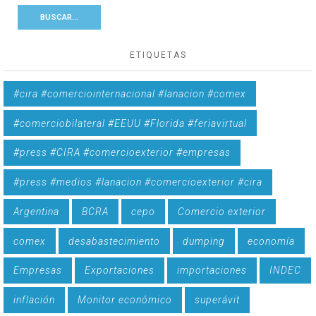
ETIQUETAS
#cira #comerciointernacional #lanacion #comex
#comerciobilateral #EEUU #Florida #feriavirtual
#press #CIRA #comercioexterior #empresas
#press #medios #lanacion #comercioexterior #cira
Argentina
BCRA
cepo
Comercio exterior
comex
desabastecimiento
dumping
economía
Empresas
Exportaciones
importaciones
INDEC
inflación
Monitor económico
superávit