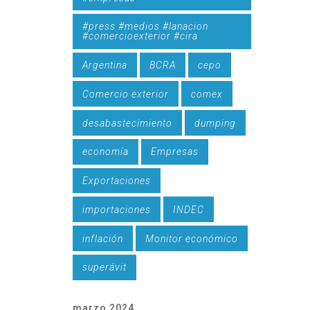
#press #medios #lanacion
#comercioexterior #cira
Argentina
BCRA
cepo
Comercio exterior
comex
desabastecimiento
dumping
economía
Empresas
Exportaciones
importaciones
INDEC
inflación
Monitor económico
superávit
marzo 2024