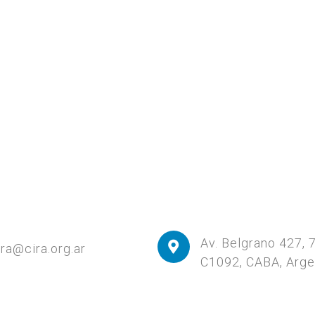
Av. Belgrano 427, 
ira@cira.org.ar
C1092, CABA, Arge