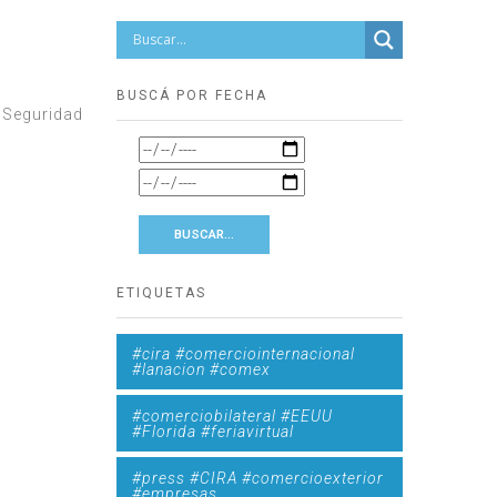
BUSCÁ POR FECHA
n Seguridad
ETIQUETAS
#cira #comerciointernacional
#lanacion #comex
#comerciobilateral #EEUU
#Florida #feriavirtual
#press #CIRA #comercioexterior
#empresas