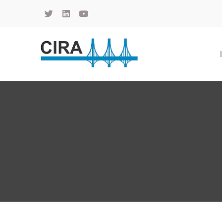
Cámara de Importadores de la República Argentina
La Cámara de Importadores de la República Argentina (CIRA) es una organización no gubernamental, privada y sin fines de lucro, con una trayectoria de 114 años al servicio del sector importador.