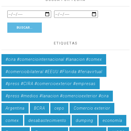
ETIQUETAS
#cira #comerciointernacional #lanacion #comex
#comerciobilateral #EEUU #Florida #feriavirtual
#press #CIRA #comercioexterior #empresas
#press #medios #lanacion #comercioexterior #cira
Argentina
BCRA
cepo
Comercio exterior
comex
desabastecimiento
dumping
economía