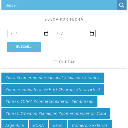
BUSCÁ POR FECHA
ETIQUETAS
#cira #comerciointernacional #lanacion #comex
#comerciobilateral #EEUU #Florida #feriavirtual
#press #CIRA #comercioexterior #empresas
#press #medios #lanacion #comercioexterior #cira
Argentina
BCRA
cepo
Comercio exterior