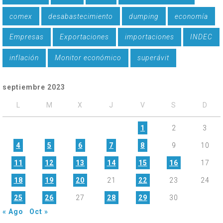
comex
desabastecimiento
dumping
economía
Empresas
Exportaciones
importaciones
INDEC
inflación
Monitor económico
superávit
septiembre 2023
L
M
X
J
V
S
D
1
2
3
4
5
6
7
8
9
10
11
12
13
14
15
16
17
18
19
20
21
22
23
24
25
26
27
28
29
30
« Ago
Oct »