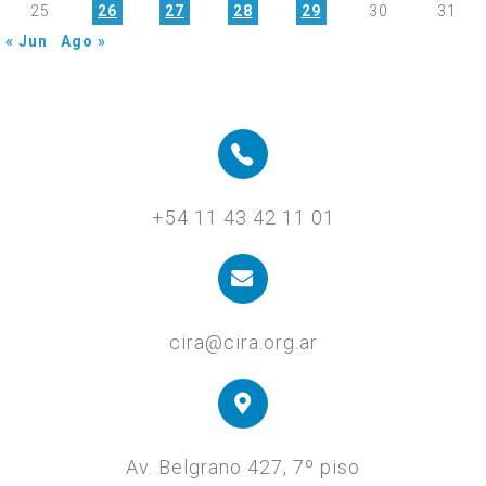
25
26
27
28
29
30
31
« Jun
Ago »
+54 11 43 42 11 01
cira@cira.org.ar
Av. Belgrano 427, 7º piso