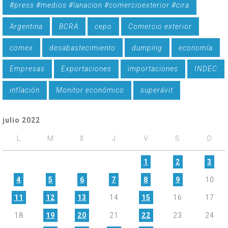
#press #medios #lanacion #comercioexterior #cira
Argentina
BCRA
cepo
Comercio exterior
comex
desabastecimiento
dumping
economía
Empresas
Exportaciones
importaciones
INDEC
inflación
Monitor económico
superávit
julio 2022
L
M
X
J
V
S
D
1
2
3
4
5
6
7
8
9
10
11
12
13
14
15
16
17
18
19
20
21
22
23
24