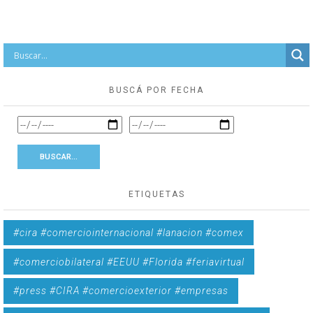
BUSCÁ POR FECHA
ETIQUETAS
#cira #comerciointernacional #lanacion #comex
#comerciobilateral #EEUU #Florida #feriavirtual
#press #CIRA #comercioexterior #empresas