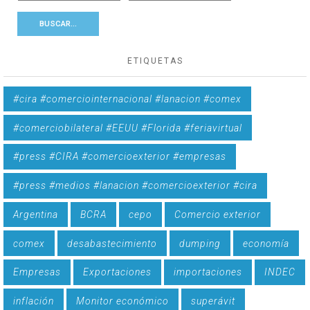
ETIQUETAS
#cira #comerciointernacional #lanacion #comex
#comerciobilateral #EEUU #Florida #feriavirtual
#press #CIRA #comercioexterior #empresas
#press #medios #lanacion #comercioexterior #cira
Argentina
BCRA
cepo
Comercio exterior
comex
desabastecimiento
dumping
economía
Empresas
Exportaciones
importaciones
INDEC
inflación
Monitor económico
superávit