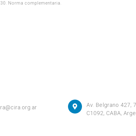
.730. Norma complementaria.
Av. Belgrano 427, 
ira@cira.org.ar
C1092, CABA, Arge