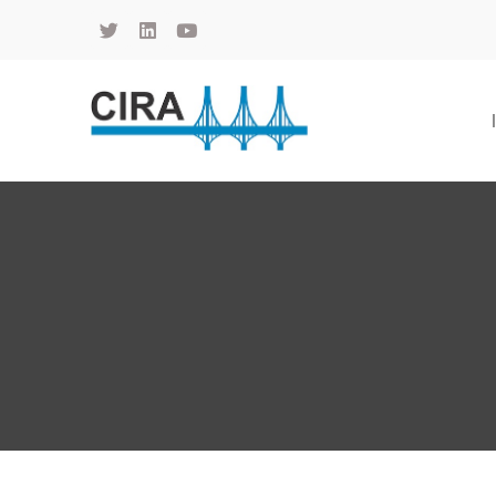
Cámara de Importadores de la República Argentina
La Cámara de Importadores de la República Argentina (CIRA) es una organización no gubernamental, privada y sin fines de lucro, con una trayectoria de 114 años al servicio del sector importador.