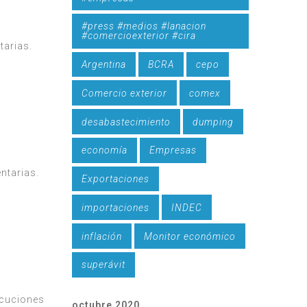
#press #medios #lanacion
#comercioexterior #cira
tarias.
Argentina
BCRA
cepo
Comercio exterior
comex
desabastecimiento
dumping
economía
Empresas
ntarias.
Exportaciones
importaciones
INDEC
inflación
Monitor económico
superávit
ecuciones
octubre 2020