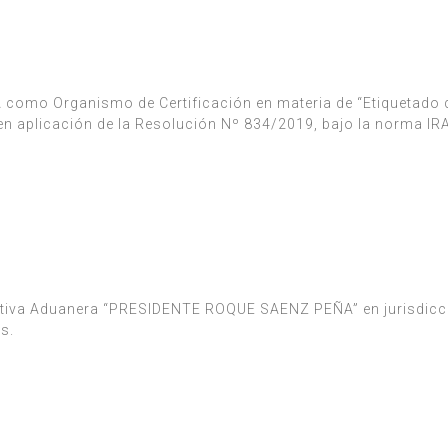
mo Organismo de Certificación en materia de “Etiquetado d
 en aplicación de la Resolución Nº 834/2019, bajo la norma I
ativa Aduanera “PRESIDENTE ROQUE SAENZ PEÑA” en jurisdicci
s.