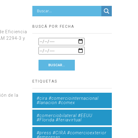
BUSCÁ POR FECHA
e Eficiencia
RAM 2294-3 y
ETIQUETAS
ón de la
#cira #comerciointernacional
#lanacion #comex
#comerciobilateral #EEUU
#Florida #feriavirtual
#press #CIRA #comercioexterior
#empresas