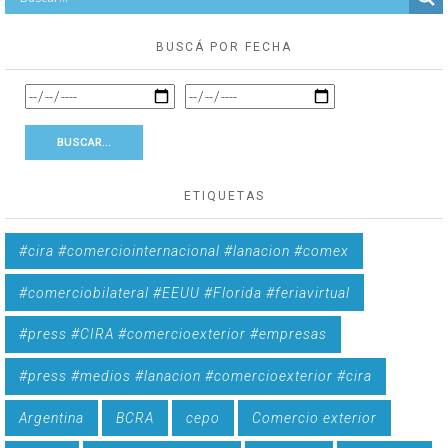
BUSCÁ POR FECHA
ETIQUETAS
#cira #comerciointernacional #lanacion #comex
#comerciobilateral #EEUU #Florida #feriavirtual
#press #CIRA #comercioexterior #empresas
#press #medios #lanacion #comercioexterior #cira
Argentina
BCRA
cepo
Comercio exterior