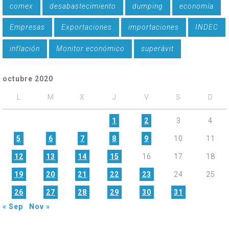
comex
desabastecimiento
dumping
economía
Empresas
Exportaciones
importaciones
INDEC
inflación
Monitor económico
superávit
octubre 2020
L
M
X
J
V
S
D
1
2
3
4
5
6
7
8
9
10
11
12
13
14
15
16
17
18
19
20
21
22
23
24
25
26
27
28
29
30
31
« Sep
Nov »