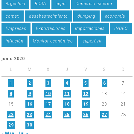
Argentina
BCRA
cepo
Comercio exterior
comex
desabastecimiento
dumping
economía
Empresas
Exportaciones
importaciones
INDEC
inflación
Monitor económico
superávit
junio 2020
L
M
X
J
V
S
D
1
2
3
4
5
6
7
8
9
10
11
12
13
14
15
16
17
18
19
20
21
22
23
24
25
26
27
28
29
30
« May
Jul »