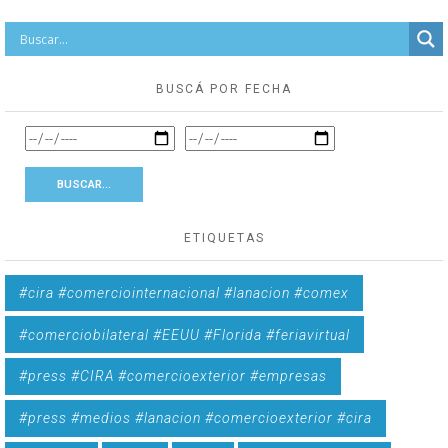
BUSCÁ POR FECHA
ETIQUETAS
#cira #comerciointernacional #lanacion #comex
#comerciobilateral #EEUU #Florida #feriavirtual
#press #CIRA #comercioexterior #empresas
#press #medios #lanacion #comercioexterior #cira