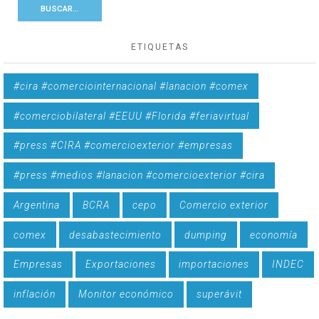
ETIQUETAS
#cira #comerciointernacional #lanacion #comex
#comerciobilateral #EEUU #Florida #feriavirtual
#press #CIRA #comercioexterior #empresas
#press #medios #lanacion #comercioexterior #cira
Argentina
BCRA
cepo
Comercio exterior
comex
desabastecimiento
dumping
economía
Empresas
Exportaciones
importaciones
INDEC
inflación
Monitor económico
superávit