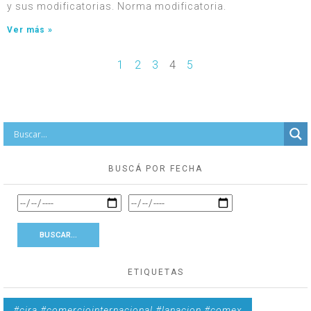
y sus modificatorias. Norma modificatoria.
Ver más »
1
2
3
4
5
BUSCÁ POR FECHA
ETIQUETAS
#cira #comerciointernacional #lanacion #comex