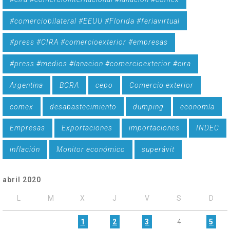
#comerciobilateral #EEUU #Florida #feriavirtual
#press #CIRA #comercioexterior #empresas
#press #medios #lanacion #comercioexterior #cira
Argentina
BCRA
cepo
Comercio exterior
comex
desabastecimiento
dumping
economía
Empresas
Exportaciones
importaciones
INDEC
inflación
Monitor económico
superávit
abril 2020
L
M
X
J
V
S
D
1
2
3
4
5