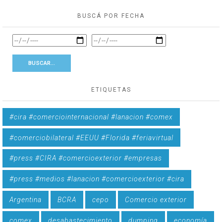
BUSCÁ POR FECHA
ETIQUETAS
#cira #comerciointernacional #lanacion #comex
#comerciobilateral #EEUU #Florida #feriavirtual
#press #CIRA #comercioexterior #empresas
#press #medios #lanacion #comercioexterior #cira
Argentina
BCRA
cepo
Comercio exterior
comex
desabastecimiento
dumping
economía