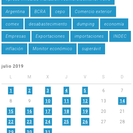
Argentina
BCRA
cepo
Comercio exterior
comex
desabastecimiento
dumping
economía
Empresas
Exportaciones
importaciones
INDEC
inflación
Monitor económico
superávit
julio 2019
L
M
X
J
V
S
D
1
2
3
4
5
6
7
8
9
10
11
12
13
14
15
16
17
18
19
20
21
22
23
24
25
26
27
28
29
30
31