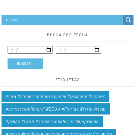
BUSCÁ POR FECHA
ETIQUETAS
#cira #comerciointernacional #lanacion #comex
#comerciobilateral #EEUU #Florida #feriavirtual
#press #CIRA #comercioexterior #empresas
#press #medios #lanacion #comercioexterior #cira