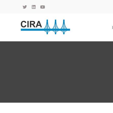
Cámara de Importadores de la República Argentina
La Cámara de Importadores de la República Argentina (CIRA) es una organización no gubernamental, privada y sin fines de lucro, con una trayectoria de 114 años al servicio del sector importador.