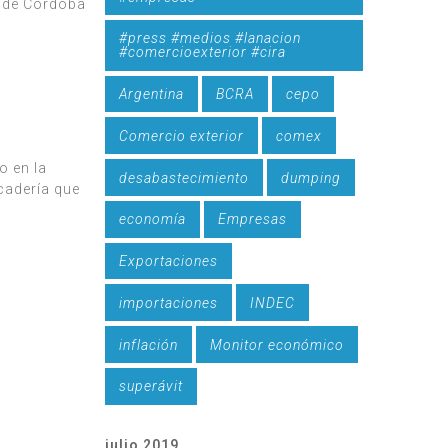
a. de Córdoba
#press #medios #lanacion
#comercioexterior #cira
Argentina
BCRA
cepo
Comercio exterior
comex
o en la
desabastecimiento
dumping
cadería que
economía
Empresas
Exportaciones
importaciones
INDEC
inflación
Monitor económico
superávit
julio 2019