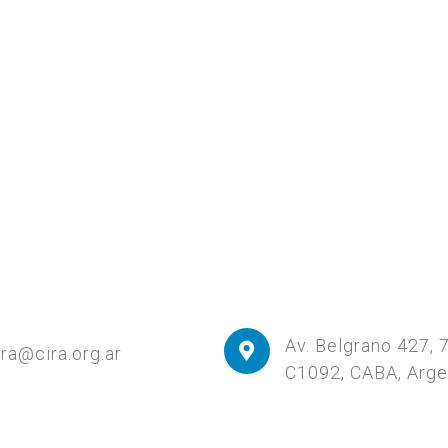
Av. Belgrano 427, 
ira@cira.org.ar
C1092, CABA, Arge