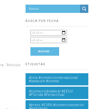
BUSCÁ POR FECHA
ETIQUETAS
a: “Artículo
#cira #comerciointernacional
#lanacion #comex
#comerciobilateral #EEUU
#Florida #feriavirtual
#press #CIRA #comercioexterior
#empresas