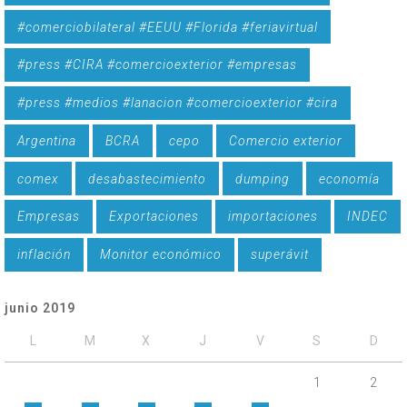
#comerciobilateral #EEUU #Florida #feriavirtual
#press #CIRA #comercioexterior #empresas
#press #medios #lanacion #comercioexterior #cira
Argentina
BCRA
cepo
Comercio exterior
comex
desabastecimiento
dumping
economía
Empresas
Exportaciones
importaciones
INDEC
inflación
Monitor económico
superávit
junio 2019
L
M
X
J
V
S
D
1
2