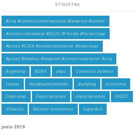
ETIQUETAS
#cira #comerciointernacional #lanacion #comex
#comerciobilateral #EEUU #Florida #feriavirtual
#press #CIRA #comercioexterior #empresas
#press #medios #lanacion #comercioexterior #cira
Argentina
BCRA
cepo
Comercio exterior
comex
desabastecimiento
dumping
economía
Empresas
Exportaciones
importaciones
INDEC
inflación
Monitor económico
superávit
junio 2019