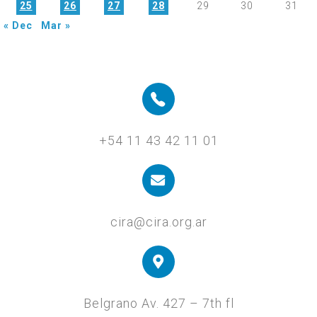
25
26
27
28
29
30
31
« Dec
Mar »
+54 11 43 42 11 01
cira@cira.org.ar
Belgrano Av. 427 – 7th fl