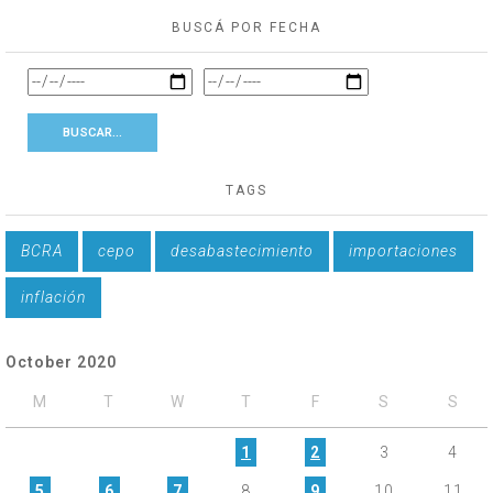
BUSCÁ POR FECHA
TAGS
BCRA
cepo
desabastecimiento
importaciones
inflación
October 2020
M
T
W
T
F
S
S
1
2
3
4
5
6
7
8
9
10
11