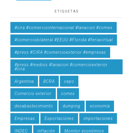
ETIQUETAS
#cira #comerciointernacional #lanacion #comex
#comerciobilateral #EEUU #Florida #feriavirtual
#press #CIRA #comercioexterior #empresas
#press #medios #lanacion #comercioexterior
#cira
Argentina
BCRA
cepo
Comercio exterior
comex
desabastecimiento
dumping
economía
Empresas
Exportaciones
importaciones
INDEC
inflación
Monitor económico