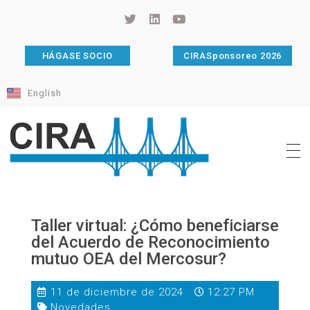
HÁGASE SOCIO
CIRASponsoreo 2026
English
Cámara de Importadores de la República Argentina
La Cámara de Importadores de la República Argentina (CIRA) es una organización no gubernamental, privada y sin fines de lucro, con una trayectoria de 114 años al servicio del sector importador.
Taller virtual: ¿Cómo beneficiarse
del Acuerdo de Reconocimiento
mutuo OEA del Mercosur?
11 de diciembre de 2024
12:27 PM
Novedades