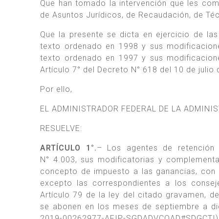
Que han tomado la intervención que les comp
de Asuntos Jurídicos, de Recaudación, de Técn
Que la presente se dicta en ejercicio de las
texto ordenado en 1998 y sus modificacione
texto ordenado en 1997 y sus modificacion
Artículo 7° del Decreto N° 618 del 10 de juli
Por ello,
EL ADMINISTRADOR FEDERAL DE LA ADMINI
RESUELVE:
ARTÍCULO 1°.
– Los agentes de retención 
N° 4.003, sus modificatorias y complementar
concepto de impuesto a las ganancias, con r
excepto las correspondientes a los consej
Artículo 79 de la ley del citado gravamen, d
se abonen en los meses de septiembre a dic
2019-00262977-AFIP-SGDADVCOAD#SDGCTI) que