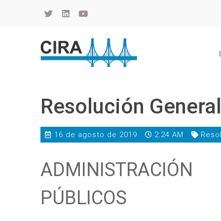
Cámara de Importadores de la República Argentina
La Cámara de Importadores de la República Argentina (CIRA) es una organización no gubernamental, privada y sin fines de lucro, con una trayectoria de 114 años al servicio del sector importador.
Resolución Genera
16 de agosto de 2019
2:24 AM
Reso
ADMINISTRACIÓN
PÚBLICOS