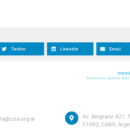
Twitter
LinkedIn
Email
SIGUI
Resolución General 4547
Av. Belgrano 427, 
ira@cira.org.ar
C1092, CABA, Arge