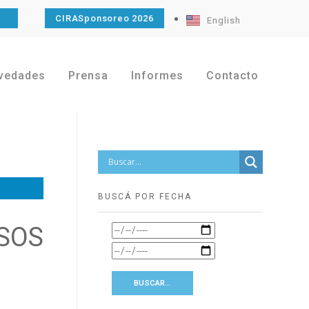
O
CIRASponsoreo 2026
English
vedades
Prensa
Informes
Contacto
BUSCÁ POR FECHA
SOS