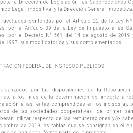
ete la Dirección de Legislación, las Subdirecciones G
ico Legal Impositiva, y la Dirección General Impositiva
 facultades conferidas por el Artículo 22 de la Ley Nº
s, por el Artículo 39 de la Ley de Impuesto a las Ga
es, por el Decreto N° 561 del 14 de agosto de 2019 
o de 1997, sus modificatorios y sus complementarios.
STRACIÓN FEDERAL DE INGRESOS PÚBLICOS
alcanzados por las disposiciones de la Resolución 
ias, a los fines de la determinación del importe a re
elación a las rentas comprendidas en los incisos a), b
eros de las sociedades cooperativas- del primer pár
eberán utilizar respecto de las remuneraciones y/o hab
iembre de 2019 las tablas que se consignan en el An
 se aprueba y forma parte de la presente.