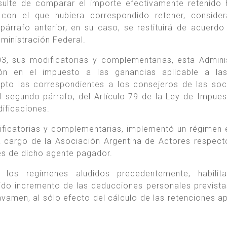
ulte de comparar el importe efectivamente retenido 
con el que hubiera correspondido retener, consider
párrafo anterior, en su caso, se restituirá de acuerdo
ministración Federal.
3, sus modificatorias y complementarias, esta Admini
ón en el impuesto a las ganancias aplicable a las
cepto las correspondientes a los consejeros de las so
el segundo párrafo, del Artículo 79 de la Ley de Impues
ificaciones.
ificatorias y complementarias, implementó un régimen 
a cargo de la Asociación Argentina de Actores respect
vés de dicho agente pagador.
los regímenes aludidos precedentemente, habilit
ido incremento de las deducciones personales prevista
gravamen, al sólo efecto del cálculo de las retenciones a