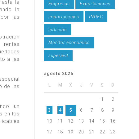
hasta la
Empresas
Exportaciones
ando la
 con las
importaciones
INDEC
inflación
stración
Monitor económico
 rentas
ciedades
superávit
to a las
agosto 2026
especial
L
M
X
J
V
S
D
o de las
1
2
ando un
3
4
5
6
7
8
9
s en los
plicables
10
11
12
13
14
15
16
17
18
19
20
21
22
23