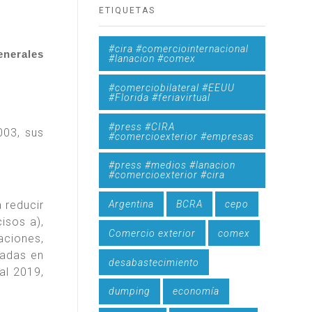
ETIQUETAS
#cira #comerciointernacional
enerales
#lanacion #comex
#comerciobilateral #EEUU
#Florida #feriavirtual
#press #CIRA
003, sus
#comercioexterior #empresas
#press #medios #lanacion
#comercioexterior #cira
Argentina
BCRA
cepo
 reducir
isos a),
Comercio exterior
comex
aciones,
ladas en
desabastecimiento
cal 2019,
dumping
economía