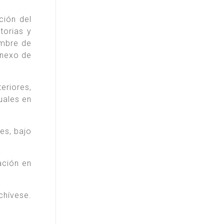
ción del
torias y
embre de
Anexo de
eriores,
uales en
es, bajo
ación en
chívese.