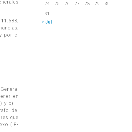
enerales
24
25
26
27
28
29
30
.
31
 11.683,
« Jul
nancias,
y por el
General
tener en
) y c) –
rafo del
eres que
exo (IF-